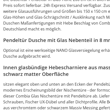
Preis sofort lieferbar. 24h Express Versand verfügbar. Z
weitere Glasausführungen und Größen bis 150 x 150 cm er
Glas-Höhen und Glas-Schrägschnitt / Ausklinkung nach M
Duschen Maßanfertigungen mit Hebe Beschlag von Combia 
Deutschland macht es möglich.
Pendeltür Dusche mit Glas Nebenteil in 8 m
Optional ist eine werkseitige NANO Glasversiegelung erhäl
Dusche aufgebracht wird.
Innen glasbündige Hebescharniere aus mas
schwarz matter Oberfläche
sitzen elegant oben und unten an den Ecken der Pendelt
modernes Erscheinungsbild der Nischentüre - der formsch
dieser Combia Glas Nischentüre mit Pendeltüre ab. Lieferu
Schrauben, Fischer UX-Dübel und aller Dichtprofile. Alle
aus verchromtem oder schwarzem Massiv Messing gefert