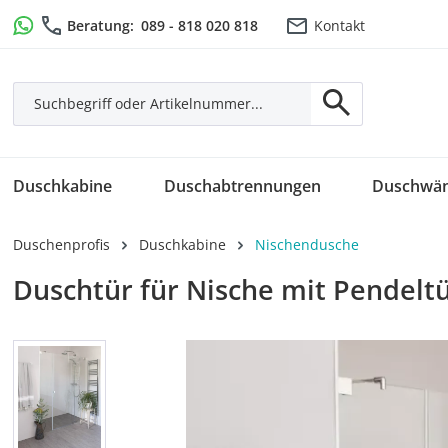
m Hauptinhalt springen
Zur Suche springen
Zur Hauptnavigation springen
Beratung:
089 - 818 020 818
Kontakt
Duschkabine
Duschabtrennungen
Duschwä
Duschenprofis
Duschkabine
Nischendusche
Duschtür für Nische mit Pendeltür
Bildergalerie überspringen