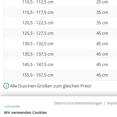
110,5 - 112,5 cm
25 cm
115,5 - 117,5 cm
35 cm
120,5 - 122,5 cm
35 cm
125,5 - 127,5 cm
45 cm
130,5 - 132,5 cm
45 cm
135,5 - 137,5 cm
45 cm
145,5 - 147,5 cm
45 cm
155,5 - 157,5 cm
45 cm
Alle Duschen-Größen zum gleichen Preis!
Nischendusche mit Pendeltür und zusätzlich
Datenschutzbestimmungen
|
Impr
Rahmenlose Combia Glas Nischentür: Pende
Wir verwenden Cookies