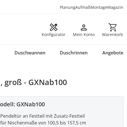
Planung
Aufmaß
Montage
Magazin
Warenkorb en
Konfigurator
Mein Konto
Warenkorb
Duschwannen
Duschrinnen
Angebote
l, groß - GXNab100
odell:
GXNab100
Pendeltür an Festteil mit Zusatz-Festteil
für Nischenmaße von 100,5 bis 157,5 cm