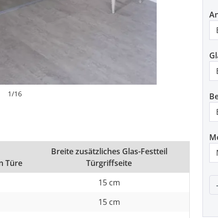
An
Gl
1
/
16
Be
M
Breite zusätzliches Glas-Festteil
an Türe
Türgriffseite
P
15 cm
15 cm