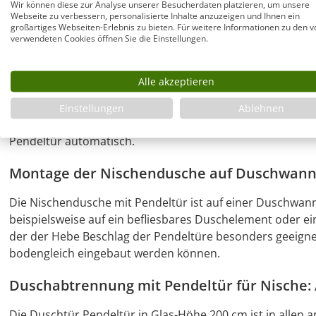
Wir können diese zur Analyse unserer Besucherdaten platzieren, um unsere
Dusche für Nische mit Glas-Pendeltür an Glas-Festteil und 
Webseite zu verbessern, personalisierte Inhalte anzuzeigen und Ihnen ein
großartiges Webseiten-Erlebnis zu bieten. Für weitere Informationen zu den v
"unsichtbare" Wandausgleich auch von schiefen Wänden i
verwendeten Cookies öffnen Sie die Einstellungen.
Duschen nahezu einzigartig ist. Auch im Industrial Style 
Duschtür Nische mit Pendeltür an Festteil 
Alle akzeptieren
Die Pendeltür schließt mit einem Magnetverschluss, öff
Einstellungen
Ablehnen
und kann auch in geöffneter Tür-Position belassen werden
Pendeltür automatisch.
Montage der Nischendusche auf Duschwann
Die Nischendusche mit Pendeltür ist auf einer Duschwan
beispielsweise auf ein befliesbares Duschelement oder 
der der Hebe Beschlag der Pendeltüre besonders geeignet 
bodengleich eingebaut werden können.
Duschabtrennung mit Pendeltür für Nische: A
Die Duschtür Pendeltür in Glas-Höhe 200 cm ist in alle