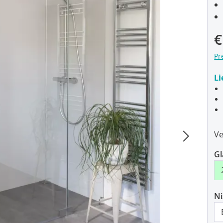
Ve
€
Pr
Li
Ve
Gl
N