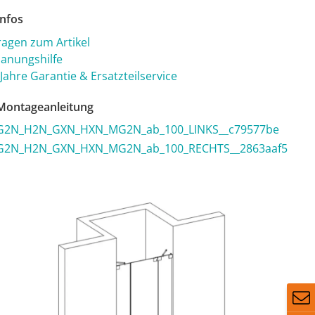
nfos
ragen zum Artikel
lanungshilfe
 Jahre Garantie & Ersatzteilservice
ontageanleitung
G2N_H2N_GXN_HXN_MG2N_ab_100_LINKS__c79577be
G2N_H2N_GXN_HXN_MG2N_ab_100_RECHTS__2863aaf5