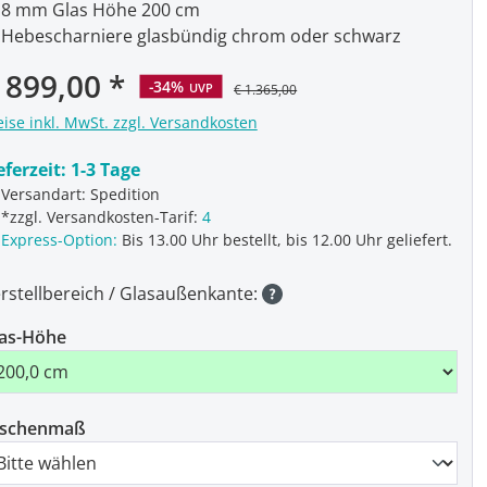
8 mm Glas Höhe 200 cm
Hebescharniere glasbündig chrom oder schwarz
rkaufspreis:
 899,00
-34%
UVP
€ 1.365,00
eise inkl. MwSt. zzgl. Versandkosten
eferzeit:
1-3 Tage
Versandart: Spedition
*zzgl. Versandkosten-Tarif:
4
Express-Option:
Bis 13.00 Uhr bestellt, bis 12.00 Uhr geliefert.
rstellbereich / Glasaußenkante:
as-Höhe
ischenmaß