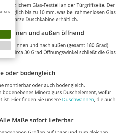
zusätzlichem Glas-Festteil an der Türgriffseite. Der
on uns
st möglich bis zu 10 mm, was bei rahmenlosen Glas
als schwarze Duschkabine erhältlich.
nach innen und außen öffnend
net nach innen und nach außen (gesamt 180 Grad)
. Bis circa 30 Grad Öffnungswinkel schließt die Glas
e oder bodengleich
ne montierbar oder auch bodengleich,
ein bodenebenes Mineralguss Duschelement, wofür
ist. Hier finden Sie unsere
Duschwannen
, die auch
lle Maße sofort lieferbar
n angegebenen Größen auf Lager und zum gleichen