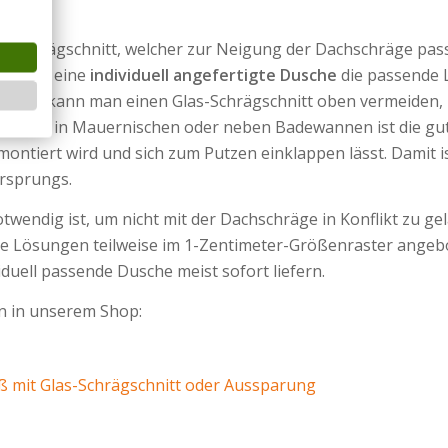
as-Schrägschnitt, welcher zur Neigung der Dachschräge pass
gen ist eine
individuell angefertigte Dusche
die passende L
 Oft kann man einen Glas-Schrägschnitt oben vermeiden, 
üngen, in Mauernischen oder neben Badewannen ist die gu
iert wird und sich zum Putzen einklappen lässt. Damit ist
rsprungs.
twendig ist, um nicht mit der Dachschräge in Konflikt zu 
ge Lösungen teilweise im 1-Zentimeter-Größenraster angebo
iduell passende Dusche meist sofort liefern.
n in unserem Shop:
ß mit Glas-Schrägschnitt oder Aussparung