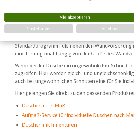
Die Lösung
Die beste Lösung ist eine Duschkabine mit einem Gl
Alle akzeptieren
gefertigt, das Sie benötigen. Auch bei Wandvorsprün
Einstellungen
Ablehnen
dem Standardprogramm ohne Maßanfertigung helfen.
Glashöhe von 173 Zentimeter wählt. Bei Wandvorspr
Standardprogramm, die neben den Wandvorsprung mont
eine Lösung unabhängig von der Größe des Wandvo
Wenn bei der Dusche ein
ungewöhnlicher Schnitt
no
zugreifen. Hier werden gleich- und ungleichschenkli
auch bei ungewöhnlichen Schnitten eine für Sie indiv
Hier gelangen Sie direkt zu den passenden Produkte
Duschen nach Maß
Aufmaß-Service für individuelle Duschen nach Ma
Duschen mit Innentüren