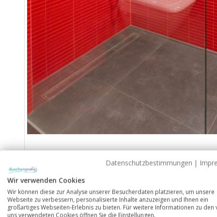
Problemfall 1: Dachschräge
Datenschutzbestimmungen
|
Impr
Wir verwenden Cookies
Wenn Ihr Bad Dachschrägen hat, gibt es bessere Lösu
Wir können diese zur Analyse unserer Besucherdaten platzieren, um unsere
Dachschräge ist machbar!
Webseite zu verbessern, personalisierte Inhalte anzuzeigen und Ihnen ein
großartiges Webseiten-Erlebnis zu bieten. Für weitere Informationen zu den
uns verwendeten Cookies öffnen Sie die Einstellungen.