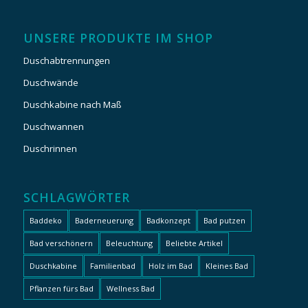
UNSERE PRODUKTE IM SHOP
Duschabtrennungen
Duschwände
Duschkabine nach Maß
Duschwannen
Duschrinnen
SCHLAGWÖRTER
Baddeko
Baderneuerung
Badkonzept
Bad putzen
Bad verschönern
Beleuchtung
Beliebte Artikel
Duschkabine
Familienbad
Holz im Bad
Kleines Bad
Pflanzen fürs Bad
Wellness Bad