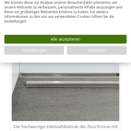
Wir können diese zur Analyse unserer Besucherdaten platzieren, um
haben wir
zuschneidbare Duschrinnen
im
unsere Webseite zu verbessern, personalisierte Inhalte anzuzeigen und
Ihnen ein großartiges Webseiten-Erlebnis zu bieten. Für weitere
Angebot, die bei der Montage auf Ihre individuelle
Informationen zu den von uns verwendeten Cookies öffnen Sie die
Einstellungen.
Länge gekürzt werden können.
Alle akzeptieren
Einstellungen
Ablehnen
Die hochwertige Edelstahlblende der Duschrinne mit