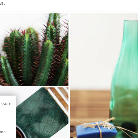
r.
essum
 von