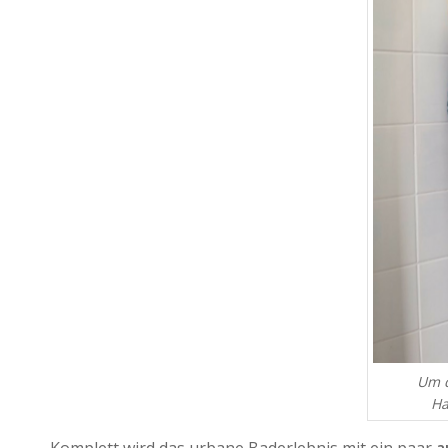
Um d
Ha
Komplett wird das urbane Baderlebnis mit ein paar
a