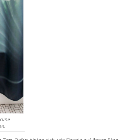
grüne
en.
n Ton
. Dafür bieten sich, wie Shenja auf ihrem Blog