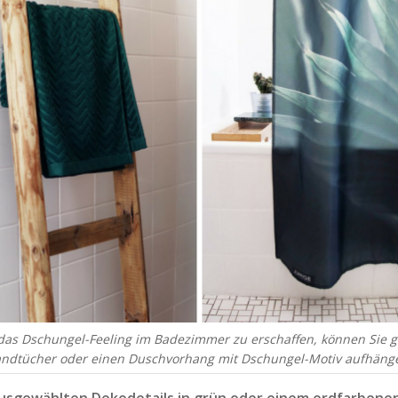
as Dschungel-Feeling im Badezimmer zu erschaffen, können Sie 
ndtücher oder einen Duschvorhang mit Dschungel-Motiv aufhäng
usgewählten Dekodetails in grün oder einem erdfarbene