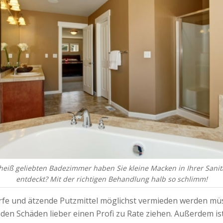
heiß geliebten Badezimmer haben Sie kleine Macken in Ihrer Sani
entdeckt? Mit der richtigen Behandlung halb so schlimm!
rfe und ätzende Putzmittel möglichst vermieden werden müs
en Schäden lieber einen Profi zu Rate ziehen. Außerdem ist 