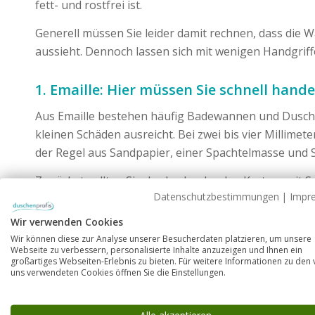
fett- und rostfrei ist.
Generell müssen Sie leider damit rechnen, dass die
aussieht. Dennoch lassen sich mit wenigen Handgriffe
1. Emaille: Hier müssen Sie schnell hande
Aus Emaille bestehen häufig Badewannen und Duschtass
kleinen Schäden ausreicht. Bei zwei bis vier Millime
der Regel aus Sandpapier, einer Spachtelmasse und S
Zunächst sollten Sie das Loch oder den Kratzer mit S
Datenschutzbestimmungen
|
Impr
Luftblasen entstehen. Hier sollten Sie schnell arbeit
Wir verwenden Cookies
Anschließend versiegeln Sie die Oberfläche mit einem
Wir können diese zur Analyse unserer Besucherdaten platzieren, um unsere
auswählen sollten. Achten Sie auf die Trocknungsdaue
Webseite zu verbessern, personalisierte Inhalte anzuzeigen und Ihnen ein
großartiges Webseiten-Erlebnis zu bieten. Für weitere Informationen zu den
uns verwendeten Cookies öffnen Sie die Einstellungen.
Alle akzeptieren