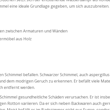
mmel eine ideale Grundlage gegeben, um sich auszubreiten. 
ngen zwischen Armaturen und Wänden
rmöbel aus Holz
 Schimmel befallen. Schwarzer Schimmel, auch aspergillus n
d dem modrigen Geruch zu erkennen. Er befällt viele Materi
ch entfernt werden.
chimmel gesundheitliche Schäden verursachen. Er ist insb
igen Rotton variieren. Da er sich neben Backwaren auch gern
. Meist befällt er im Badezimmer nicht nur Fugen, sonde