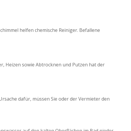
Schimmel helfen chemische Reiniger. Befallene
, Heizen sowie Abtrocknen und Putzen hat der
Ursache dafür, müssen Sie oder der Vermieter den
nswasser auf den kalten Oberflächen im Bad nieder.