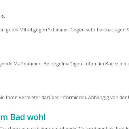
ig
ein gutes Mittel gegen Schimmel. Gegen sehr hartnäckigen 
gende Maßnahmen: Bei regelmäßigen Lüften im Badezimmer
e Ihren Vermieter darüber informieren. Abhängig von der 
 im Bad wohl
 Duschen setzt sich der entstehende Wasserdampf als Konde