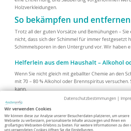
Holzverkleidungen.
So bekämpfen und entfernen 
Trotz all der guten Vorsätze und Bemühungen – Sie 
nicht, dass sich der Schimmel für immer festgesetzt
Schimmelsporen in den Untergrund vor. Wir haben ein
Helferlein aus dem Haushalt – Alkohol o
Wenn Sie nicht gleich mit geballter Chemie an den 
mit 70 – 80 % Alkohol oder Brennspiritus versuchen. 
kann.
Datenschutzbestimmungen
|
Impr
Bei der Behandlung der befallenen Stellen können S
tragen den Alkohol mit einer Sprühflasche auf, las
Wir verwenden Cookies
schnell verfliegt.
Wir können diese zur Analyse unserer Besucherdaten platzieren, um unsere
Webseite zu verbessern, personalisierte Inhalte anzuzeigen und Ihnen ein
großartiges Webseiten-Erlebnis zu bieten. Für weitere Informationen zu den
Achten Sie nach der Behandlung darauf, die mit de
uns verwendeten Cookies öffnen Sie die Einstellungen.