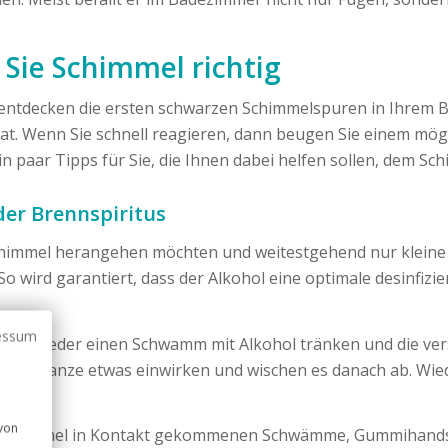
Sie Schimmel richtig
entdecken die ersten schwarzen Schimmelspuren in Ihrem Ba
 hat. Wenn Sie schnell reagieren, dann beugen Sie einem mög
 paar Tipps für Sie, die Ihnen dabei helfen sollen, dem Sch
der Brennspiritus
Schimmel herangehen möchten und weitestgehend nur kleine 
So wird garantiert, dass der Alkohol eine optimale desinfi
essum
ie entweder einen Schwamm mit Alkohol tränken und die ver
sen das ganze etwas einwirken und wischen es danach ab. Wi
 von
m Schimmel in Kontakt gekommenen Schwämme, Gummihandschu