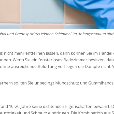
ohol und Brennspriritus können Schimmel im Anfangsstadium abtö
tus nicht mehr entfernen lassen, dann können Sie im Handel
önnen. Wenn Sie ein fensterloses Badezimmer besitzen, dan
 ohne ausreichende Belüftung verfliegen die Dämpfe nicht. W
ernern sollten Sie unbedingt Mundschutz und Gummihandsc
rund 10-20 Jahre seine dichtenden Eigenschaften bewahrt. D
 Feuchtigkeit und Schmutz eindringen. Die Kombination aus 