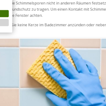
mit sich die Schimmelsporen nicht in anderen Räumen festse
h einen Mundschutz zu tragen. Um einen Kontakt mit Schimm
eöffnete Fenster achten.
 dürfen Sie keine Kerze im Badezimmer anzünden oder nebe