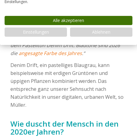
Einstellungen.
10x20cm, 10x30cm oder 10x40cm.
„Eine ganz
klassische Form für die Metrofliesen sind auch die
Alle akzeptieren
Facettenkanten“
, so Müller.
„Farben gibt es in
breiter Auswahl für die Metrofliesen: über Weiß,
Einstellungen
Ablehnen
Cremefarben und mediterrane Farben bis hin zu
dem Pastellton Denim Drift: Blautöne sind 2026
die
angesagte Farbe des Jahres
.“
Denim Drift, ein pastelliges Blaugrau, kann
beispielsweise mit erdigen Grüntönen und
üppigen Pflanzen kombiniert werden. Das
entspreche ganz unserer Sehnsucht nach
Natürlichkeit in unser digitalen, urbanen Welt, so
Müller.
Wie duscht der Mensch in den
2020er Jahren?