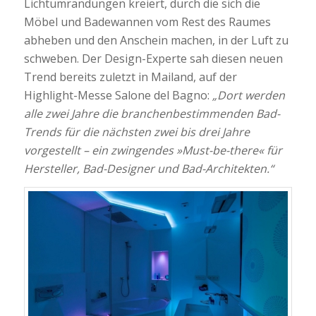
Lichtumrandungen kreiert, durch die sich die
Möbel und Badewannen vom Rest des Raumes
abheben und den Anschein machen, in der Luft zu
schweben. Der Design-Experte sah diesen neuen
Trend bereits zuletzt in Mailand, auf der
Highlight-Messe Salone del Bagno:
„Dort werden
alle zwei Jahre die branchenbestimmenden Bad-
Trends für die nächsten zwei bis drei Jahre
vorgestellt – ein zwingendes »Must-be-there« für
Hersteller, Bad-Designer und Bad-Architekten.“