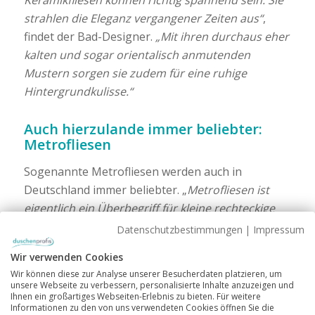
Keramikfliesen können richtig spannend sein. Sie
strahlen die Eleganz vergangener Zeiten aus“
,
findet der Bad-Designer.
„Mit ihren durchaus eher
kalten und sogar orientalisch anmutenden
Mustern sorgen sie zudem für eine ruhige
Hintergrundkulisse.“
Auch hierzulande immer beliebter:
Metrofliesen
Sogenannte Metrofliesen werden auch in
Deutschland immer beliebter. „
Metrofliesen ist
eigentlich ein Überbegriff für kleine rechteckige
Fliesen, die ihre Wiege in England haben und
Datenschutzbestimmungen
|
Impressum
immer noch dort und in Amerika in großem
Wir verwenden Cookies
Umfang verlegt werden
“
, erklärt Torsten Müller
.
Wir können diese zur Analyse unserer Besucherdaten platzieren, um
unsere Webseite zu verbessern, personalisierte Inhalte anzuzeigen und
Unter Metrofliesen versteht man kleinformatige
Ihnen ein großartiges Webseiten-Erlebnis zu bieten. Für weitere
rechteckige Wandfliesen im Format 7,5x15cm,
Informationen zu den von uns verwendeten Cookies öffnen Sie die