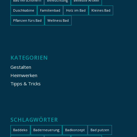
Bad verschönern
Beleuchtung
Beliebte Artikel
Duschkabine
Familienbad
Holz im Bad
Kleines Bad
Pflanzen fürs Bad
Wellness Bad
KATEGORIEN
Gestalten
Heimwerken
Tipps & Tricks
SCHLAGWÖRTER
Baddeko
Baderneuerung
Badkonzept
Bad putzen