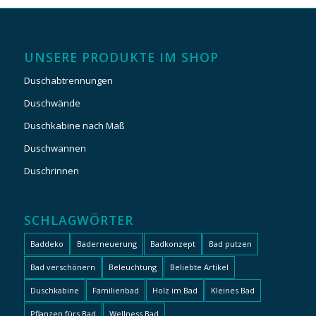
UNSERE PRODUKTE IM SHOP
Duschabtrennungen
Duschwände
Duschkabine nach Maß
Duschwannen
Duschrinnen
SCHLAGWÖRTER
Baddeko
Baderneuerung
Badkonzept
Bad putzen
Bad verschönern
Beleuchtung
Beliebte Artikel
Duschkabine
Familienbad
Holz im Bad
Kleines Bad
Pflanzen fürs Bad
Wellness Bad