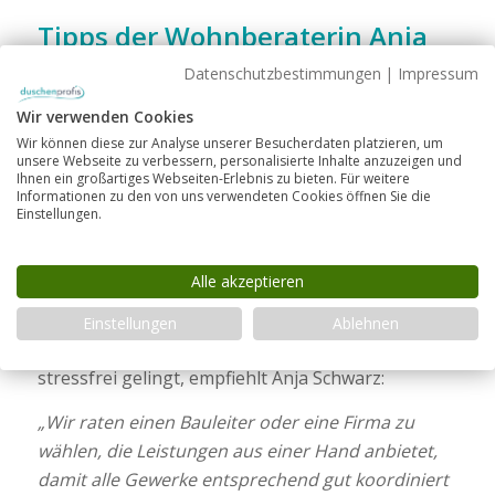
Tipps der Wohnberaterin Anja
Schwarz
Datenschutzbestimmungen
|
Impressum
Auch wenn jedes Badezimmer ganz individuellen
Wir verwenden Cookies
Bedürfnissen gerecht werden soll, hat Anja
Wir können diese zur Analyse unserer Besucherdaten platzieren, um
unsere Webseite zu verbessern, personalisierte Inhalte anzuzeigen und
Schwarz doch ein paar allgemeine Tipps für Ihr
Ihnen ein großartiges Webseiten-Erlebnis zu bieten. Für weitere
barrierefreies Badezimmer.
Informationen zu den von uns verwendeten Cookies öffnen Sie die
Einstellungen.
Wählen Sie das richtige
Bauunternehmen
Alle akzeptieren
Damit Sie nicht zu lange auf Ihr barrierefreies
Einstellungen
Ablehnen
Badezimmer warten müssen und der Umbau
stressfrei gelingt, empfiehlt Anja Schwarz:
„Wir raten einen Bauleiter oder eine Firma zu
wählen, die Leistungen aus einer Hand anbietet,
damit alle Gewerke entsprechend gut koordiniert