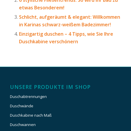
etwas Besonderem!
Schlicht, aufgeräumt & elegant: Willkommen
in Karinas schwarz-weißem Badezimmer!
Einzigartig duschen – 4 Tipps, wie Sie Ihre
Duschkabine verschönern
UNSERE PRODUKTE IM SHOP
Duschabtrennungen
Duschwände
Duschkabine nach Maß
Duschwannen