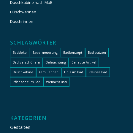
Duschkabine nach Maß
Duschwannen
Duschrinnen
SCHLAGWÖRTER
Baddeko
Baderneuerung
Badkonzept
Bad putzen
Bad verschönern
Beleuchtung
Beliebte Artikel
Duschkabine
Familienbad
Holz im Bad
Kleines Bad
Pflanzen fürs Bad
Wellness Bad
KATEGORIEN
Gestalten