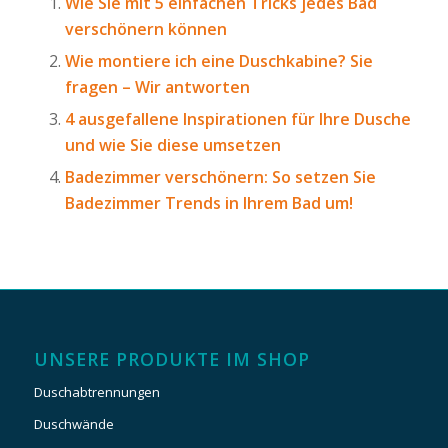
Wie Sie mit 5 einfachen Tricks jedes Bad
verschönern können
Wie montiere ich eine Duschkabine? Sie
fragen – Wir antworten
4 ausgefallene Inspirationen für Ihre Dusche
und wie Sie diese umsetzen
Badezimmer verschönern: So setzen Sie
Badezimmer Trends in Ihrem Bad um!
UNSERE PRODUKTE IM SHOP
Duschabtrennungen
Duschwände