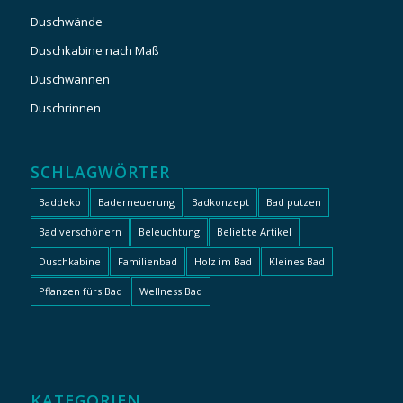
Duschwände
Duschkabine nach Maß
Duschwannen
Duschrinnen
SCHLAGWÖRTER
Baddeko
Baderneuerung
Badkonzept
Bad putzen
Bad verschönern
Beleuchtung
Beliebte Artikel
Duschkabine
Familienbad
Holz im Bad
Kleines Bad
Pflanzen fürs Bad
Wellness Bad
KATEGORIEN