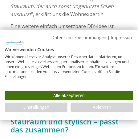
Stauraum, der auch sonst ungenutzte Ecken
ausnutzt
“, erklärt uns die Wohnexpertin.
Eine weitere einfach umsetzbare DIY-Idee ist
übrigens eine selbstgebaute Leiter als
Datenschutzbestimmungen
|
Impressum
Handtuchablage. Diese lässt sich einfach an die
Wir verwenden Cookies
Wand lehnen und bei Bedarf umstellen:
Wir können diese zur Analyse unserer Besucherdaten platzieren, um
Schon ein paar einfachen Holzleisten lassen sich
unsere Webseite zu verbessern, personalisierte Inhalte anzuzeigen und
Ihnen ein großartiges Webseiten-Erlebnis zu bieten. Für weitere
in eine Ablage für Fön und Co. verwandeln.
Informationen zu den von uns verwendeten Cookies öffnen Sie die
Einstellungen.
Hängen Sie dazu einfache Haken aus dem
Baumarkt an die Leisten. An diesen können Sie
wiederum Taschen und hängende Töpfchen
Alle akzeptieren
befestigen, in denen Sie Ihre Utensilien verstauen.
Einstellungen
Ablehnen
Stauraum und stylisch – passt
das zusammen?