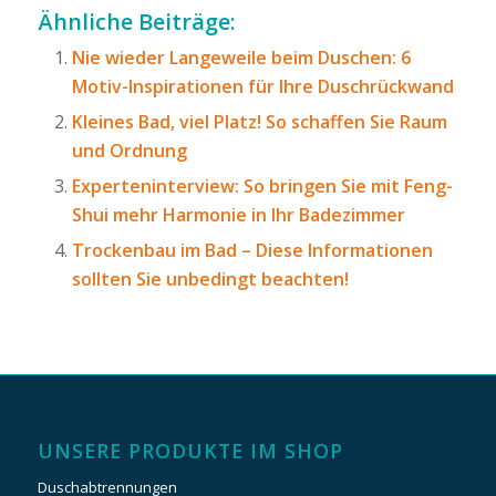
Ähnliche Beiträge:
Nie wieder Langeweile beim Duschen: 6
Motiv-Inspirationen für Ihre Duschrückwand
Kleines Bad, viel Platz! So schaffen Sie Raum
und Ordnung
Experteninterview: So bringen Sie mit Feng-
Shui mehr Harmonie in Ihr Badezimmer
Trockenbau im Bad – Diese Informationen
sollten Sie unbedingt beachten!
UNSERE PRODUKTE IM SHOP
Duschabtrennungen