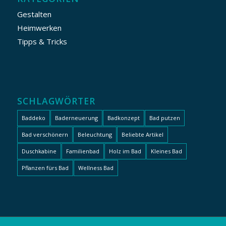
Gestalten
Heimwerken
Tipps & Tricks
SCHLAGWÖRTER
Baddeko
Baderneuerung
Badkonzept
Bad putzen
Bad verschönern
Beleuchtung
Beliebte Artikel
Duschkabine
Familienbad
Holz im Bad
Kleines Bad
Pflanzen fürs Bad
Wellness Bad