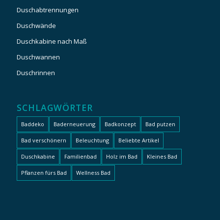
Duschabtrennungen
Duschwände
Duschkabine nach Maß
Duschwannen
Duschrinnen
SCHLAGWÖRTER
Baddeko
Baderneuerung
Badkonzept
Bad putzen
Bad verschönern
Beleuchtung
Beliebte Artikel
Duschkabine
Familienbad
Holz im Bad
Kleines Bad
Pflanzen fürs Bad
Wellness Bad