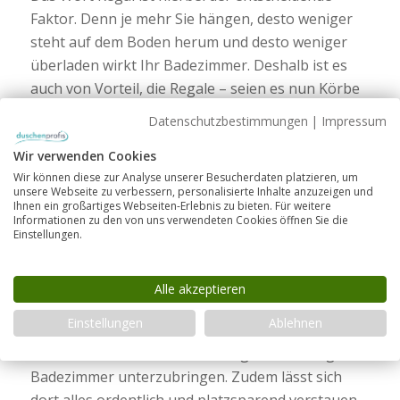
Faktor. Denn je mehr Sie hängen, desto weniger
steht auf dem Boden herum und desto weniger
überladen wirkt Ihr Badezimmer. Deshalb ist es
auch von Vorteil, die Regale – seien es nun Körbe
oder nicht – so weit oben wie möglich
Datenschutzbestimmungen
|
Impressum
anzubringen. Denn hängen die nicht im direkten
Wir verwenden Cookies
Blickfeld, wirkt das Bad gleich weniger vollgestopft
Wir können diese zur Analyse unserer Besucherdaten platzieren, um
und viel ordentlicher.
unsere Webseite zu verbessern, personalisierte Inhalte anzuzeigen und
Ihnen ein großartiges Webseiten-Erlebnis zu bieten. Für weitere
Tipp:
Bestücken Sie Ihre Regale mit beschrifteten
Informationen zu den von uns verwendeten Cookies öffnen Sie die
Einstellungen.
Boxen. So finden Sie alles auf Anhieb und nichts
staubt ein.
Alle akzeptieren
4. Vertikal planen an der Tür
Einstellungen
Ablehnen
Hinter der Tür ist der unauffälligste Ort, Dinge im
Badezimmer unterzubringen. Zudem lässt sich