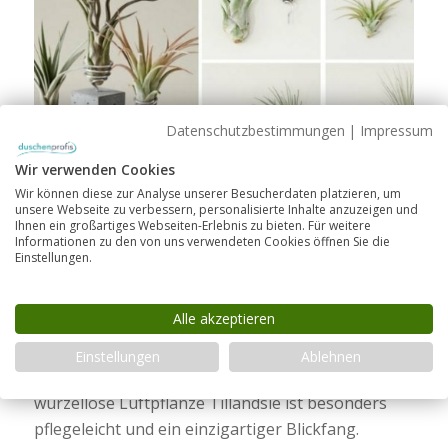
Datenschutzbestimmungen
|
Impressum
Wir verwenden Cookies
Wir können diese zur Analyse unserer Besucherdaten platzieren, um
unsere Webseite zu verbessern, personalisierte Inhalte anzuzeigen und
Ihnen ein großartiges Webseiten-Erlebnis zu bieten. Für weitere
Informationen zu den von uns verwendeten Cookies öffnen Sie die
GESTALTEN
Einstellungen.
Wurzellose Luftpflanzen: 5 tolle
Deko-Ideen für Ihr Badezimmer
Alle akzeptieren
Einstellungen
Ablehnen
Originelle Badezimmer-Deko gesucht? Die
wurzellose Luftpflanze Tillandsie ist besonders
pflegeleicht und ein einzigartiger Blickfang.