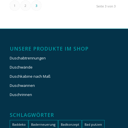
1
2
3
Seite 3 von 3
UNSERE PRODUKTE IM SHOP
Duschabtrennungen
Duschwände
Duschkabine nach Maß
Duschwannen
Duschrinnen
SCHLAGWÖRTER
Baddeko
Baderneuerung
Badkonzept
Bad putzen