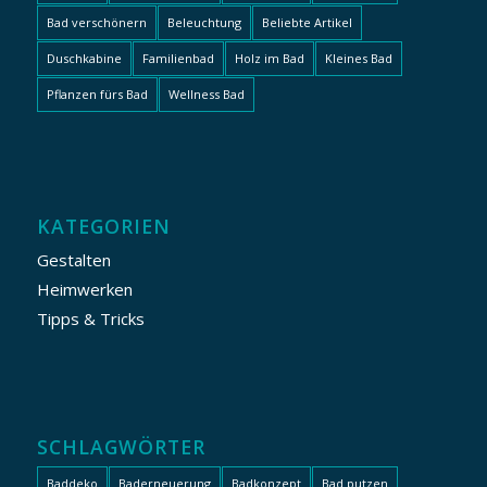
Bad verschönern
Beleuchtung
Beliebte Artikel
Duschkabine
Familienbad
Holz im Bad
Kleines Bad
Pflanzen fürs Bad
Wellness Bad
KATEGORIEN
Gestalten
Heimwerken
Tipps & Tricks
SCHLAGWÖRTER
Baddeko
Baderneuerung
Badkonzept
Bad putzen