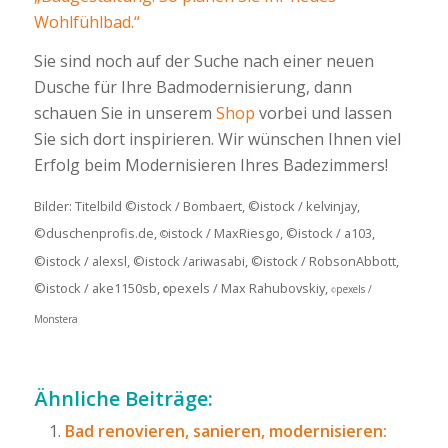
Wohlfühlbad.“
Sie sind noch auf der Suche nach einer neuen
Dusche für Ihre Badmodernisierung, dann
schauen Sie in unserem
Shop
vorbei und lassen
Sie sich dort inspirieren. Wir wünschen Ihnen viel
Erfolg beim Modernisieren Ihres Badezimmers!
Bilder: Titelbild ©istock / Bombaert, ©istock / kelvinjay,
©duschenprofis.de,
istock / MaxRiesgo, ©istock / a103,
©
©istock / alexsl, ©istock /ariwasabi, ©istock / RobsonAbbott,
©istock / ake1150sb,
pexels / Max Rahubovskiy,
pexels /
©
©
Monstera
Ähnliche Beiträge:
Bad renovieren, sanieren, modernisieren: