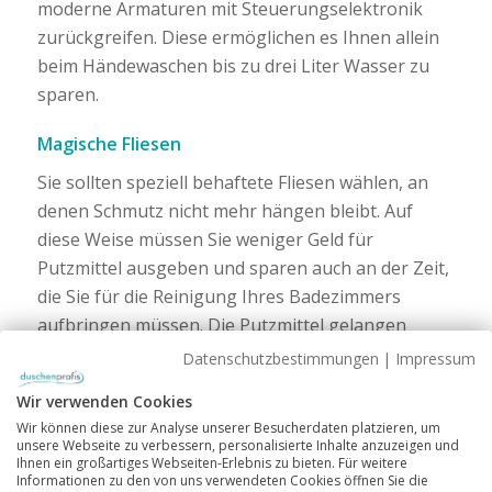
moderne Armaturen mit Steuerungselektronik
zurückgreifen. Diese ermöglichen es Ihnen allein
beim Händewaschen bis zu drei Liter Wasser zu
sparen.
Magische Fliesen
Sie sollten speziell behaftete Fliesen wählen, an
denen Schmutz nicht mehr hängen bleibt. Auf
diese Weise müssen Sie weniger Geld für
Putzmittel ausgeben und sparen auch an der Zeit,
die Sie für die Reinigung Ihres Badezimmers
aufbringen müssen. Die Putzmittel gelangen
zudem nicht mehr ins Wasser. Verschmutzungen
Datenschutzbestimmungen
|
Impressum
können generell hartnäckig sein im Badezimmer.
Wir verwenden Cookies
Sie möchten wissen, wie Sie Ihre Dusche wieder
Wir können diese zur Analyse unserer Besucherdaten platzieren, um
richtig sauber kriegen? Unser Artikel „
9 Experten-
unsere Webseite zu verbessern, personalisierte Inhalte anzuzeigen und
Ihnen ein großartiges Webseiten-Erlebnis zu bieten. Für weitere
Tipps: So wird Ihre Dusche richtig sauber!“
hilft
Informationen zu den von uns verwendeten Cookies öffnen Sie die