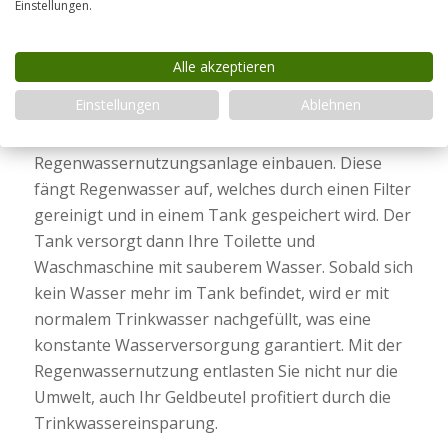
Ihnen dabei.
Einstellungen.
Regenwasser nutzen
Alle akzeptieren
Um die Umwelt zu schonen, können Sie auch auf
Einstellungen
Ablehnen
Erzeugnisse der Natur selbst zurückgreifen.
Lassen Sie vom Fachmann eine
Regenwassernutzungsanlage einbauen. Diese
fängt Regenwasser auf, welches durch einen Filter
gereinigt und in einem Tank gespeichert wird. Der
Tank versorgt dann Ihre Toilette und
Waschmaschine mit sauberem Wasser. Sobald sich
kein Wasser mehr im Tank befindet, wird er mit
normalem Trinkwasser nachgefüllt, was eine
konstante Wasserversorgung garantiert. Mit der
Regenwassernutzung entlasten Sie nicht nur die
Umwelt, auch Ihr Geldbeutel profitiert durch die
Trinkwassereinsparung.