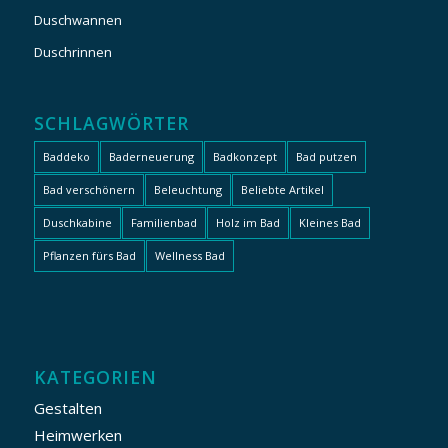
Duschwannen
Duschrinnen
SCHLAGWÖRTER
Baddeko
Baderneuerung
Badkonzept
Bad putzen
Bad verschönern
Beleuchtung
Beliebte Artikel
Duschkabine
Familienbad
Holz im Bad
Kleines Bad
Pflanzen fürs Bad
Wellness Bad
KATEGORIEN
Gestalten
Heimwerken