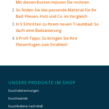
Mit diesen Kosten müssen Sie rechnen
So finden Sie das passende Material für Ihr
Bad: Fliesen, Holz und Co. im Vergleich
In 5 Schritten zu Ihrem neuen Traumbad: So
läuft eine Badsanierung
6 Profi-Tipps: So bringen Sie Ihre
Fliesenfugen zum Strahlen!
UNSERE PRODUKTE IM SHOP
Duschabtrennungen
Duschwände
Duschkabine nach Maß