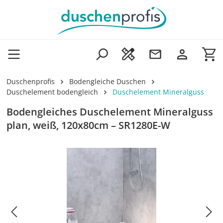
Zum Hauptinhalt springen
Wa
Duschenprofis
Bodengleiche Duschen
Duschelement bodengleich
Duschelement Mineralguss
Bodengleiches Duschelement Mineralguss
plan, weiß, 120x80cm – SR1280E-W
Bildergalerie überspringen