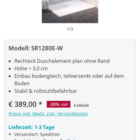
1
/
3
Modell:
SR1280E-W
Rechteck Duschelement plan ohne Rand
Höhe = 3,0 cm
Einbau bodengleich, teilversenkt oder auf dem
Boden
Stabil & rollstuhlbefahrbar
Verkaufspreis:
€ 389,00
-30%
UVP
€ 559,00
Preise inkl. MwSt. zzgl. Versandkosten
Lieferzeit:
1-3 Tage
Versandart: Spedition