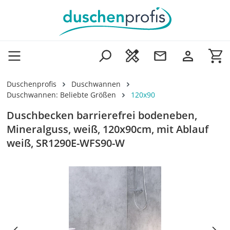
Zum Hauptinhalt springen
Wa
Duschenprofis
Duschwannen
Duschwannen: Beliebte Größen
120x90
Duschbecken barrierefrei bodeneben,
Mineralguss, weiß, 120x90cm, mit Ablauf
weiß, SR1290E-WFS90-W
Bildergalerie überspringen