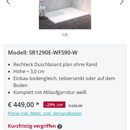
1
/
5
Modell:
SR1290E-WFS90-W
Rechteck Duschboard plan ohne Rand
Höhe = 3,0 cm
Einbau bodengleich, teilversenkt oder auf dem
Boden
Komplett mit Ablaufgarnitur weiß
Verkaufspreis:
€ 449,00
-29%
UVP
€ 635,00
Preise inkl. MwSt. zzgl. Versandkosten
Kurzfristig vergriffen