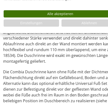
Duschrinne im Wunschmaß direkt an der Wa
Alle akzeptieren
Möglichkeiten
Einstellungen
Ablehnen
Die Duschrinne ist schnell und problemlos eingebaut. Sie 
angebrachte Dichtmembran und hat keinen umlaufenden
verschiedener Stärke verwendet und direkt dahinter sen
Ablaufrinne auch direkt an der Wand montiert werden ka
hochflexibel und rundum 110 mm überlappend, um eine z
18534). Die Duschrinne wird exakt im gewünschten Länge
montagefertig geliefert.
Die Combia Duschrinne kann ohne Füße mit der Dichtmembr
Flächendichtung direkt auf ein Gefälleboard, Boden und a
Alternativ kann das optional erhältliche Universal Fuß-S
dienen zur Befestigung direkt vor der gefliesten Wand od
wobei die Füße auch frei im Raum in den Boden geschrau
beliebigen Position im Duschbereich zu realisieren (sieh