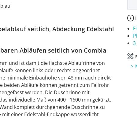
blauf
I
lablauf seitlich, Abdeckung Edelstahl
F
P
3
baren Abläufen seitlich von Combia
M
m und ist damit die flachste Ablaufrinne von
bläufe können links oder rechts angeordnet
eine minimale Einbauhöhe von 48 mm auch direkt
ie beiden Abläufe können getrennt zum Fallrohr
engefasst werden. Die Duschrinne mit
 das individuelle Maß von 400 - 1600 mm gekürzt,
zu Wand komplett durchgehende Duschrinne zu
e mit einer Edelstahl-Endkappe wasserdicht