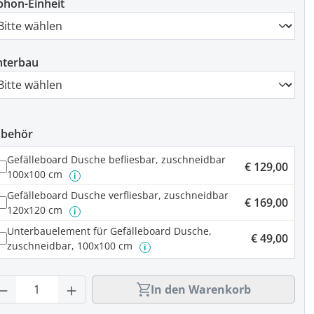
phon-Einheit
nterbau
ubehör
Gefälleboard Dusche befliesbar, zuschneidbar
€ 129,00
100x100 cm
i
Gefälleboard Dusche verfliesbar, zuschneidbar
€ 169,00
120x120 cm
i
Unterbauelement für Gefälleboard Dusche,
€ 49,00
zuschneidbar, 100x100 cm
i
rodukt Anzahl: Gib den gewünschten Wert
In den Warenkorb