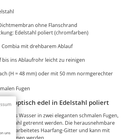
lstahl
 Dichtmembran ohne Flanschrand
ung: Edelstahl poliert (chromfarben)
on Combia mit drehbarem Ablauf
 bis ins Ablaufrohr leicht zu reinigen
lach (H = 48 mm) oder mit 50 mm normgerechter
chmalen Fugen
nd optisch edel in Edelstahl poliert
essum
ndet das Wasser in zwei eleganten schmalen Fugen,
 Edelstahl getrennt werden. Die herausnehmbare
n eingearbeitetes Haarfang-Gitter und kann mit
on uns
) entnommen werden.