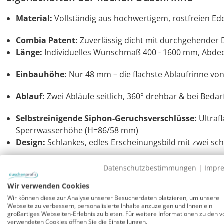
Material:
Vollständig aus hochwertigem, rostfreien Ede
Combia Patent:
Zuverlässig dicht mit durchgehender
Länge:
Individuelles Wunschmaß 400 - 1600 mm, Abdeck
Einbauhöhe:
Nur 48 mm – die flachste Ablaufrinne v
Ablauf:
Zwei Abläufe seitlich, 360° drehbar & bei Bedarf
Selbstreinigende Siphon-Geruchsverschlüsse:
Ultraf
Sperrwasserhöhe (H=86/58 mm)
Design:
Schlankes, edles Erscheinungsbild mit zwei s
Superflache Ablaufrinne für Dusche: Schmal u
Datenschutzbestimmungen
|
Impr
Bei einer Breite von nur 30 mm der Ablaufrinne verschwi
Wir verwenden Cookies
welche nur durch eine schmale Abdeckung aus poliertem
Wir können diese zur Analyse unserer Besucherdaten platzieren, um unsere
Webseite zu verbessern, personalisierte Inhalte anzuzeigen und Ihnen ein
Abdeckung hat über die ganze Länge auf beiden Seiten ei
großartiges Webseiten-Erlebnis zu bieten. Für weitere Informationen zu den v
dem mitgelieferten Haken an der Bürste (für Reinigung
verwendeten Cookies öffnen Sie die Einstellungen.