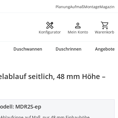
Planung
Aufmaß
Montage
Magazin
Warenkorb en
Konfigurator
Mein Konto
Warenkorb
Duschwannen
Duschrinnen
Angebote
lablauf seitlich, 48 mm Höhe –
odell:
MDR2S-ep
Ablaufrinne auf Maß, nur 48 mm Einbauhöhe