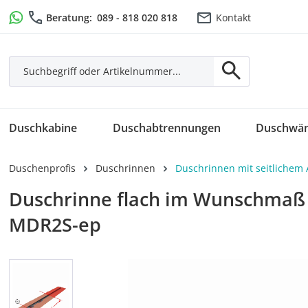
m Hauptinhalt springen
Zur Suche springen
Zur Hauptnavigation springen
Beratung:
089 - 818 020 818
Kontakt
Duschkabine
Duschabtrennungen
Duschwä
Duschenprofis
Duschrinnen
Duschrinnen mit seitlichem 
Duschrinne flach im Wunschmaß 4
MDR2S-ep
Bildergalerie überspringen