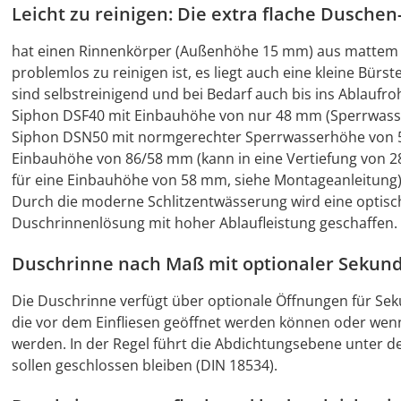
Leicht zu reinigen: Die extra flache Dusche
hat einen Rinnenkörper (Außenhöhe 15 mm) aus mattem Ed
problemlos zu reinigen ist, es liegt auch eine kleine Bürs
sind selbstreinigend und bei Bedarf auch bis ins Ablaufro
Siphon DSF40 mit Einbauhöhe von nur 48 mm (Sperrwasser
Siphon DSN50 mit normgerechter Sperrwasserhöhe von 50 
Einbauhöhe von 86/58 mm (kann in eine Vertiefung von
für eine Einbauhöhe von 58 mm, siehe Montageanleitung)
Durch die moderne Schlitzentwässerung wird eine optisch 
Duschrinnenlösung mit hoher Ablaufleistung geschaffen.
Duschrinne nach Maß mit optionaler Sekun
Die Duschrinne verfügt über optionale Öffnungen für Se
die vor dem Einfliesen geöffnet werden können oder wenn
werden. In der Regel führt die Abdichtungsebene unter 
sollen geschlossen bleiben (DIN 18534).