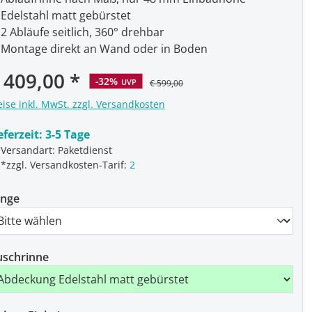
Edelstahl matt gebürstet
2 Abläufe seitlich, 360° drehbar
Montage direkt an Wand oder in Boden
rkaufspreis:
 409,00
-32%
UVP
€ 599,00
eise inkl. MwSt. zzgl. Versandkosten
eferzeit:
3-5 Tage
Versandart: Paketdienst
*zzgl. Versandkosten-Tarif:
2
änge
schrinne