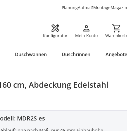
Planung
Aufmaß
Montage
Magazin
Warenkorb en
Konfigurator
Mein Konto
Warenkorb
Duschwannen
Duschrinnen
Angebote
-160 cm, Abdeckung Edelstahl
odell:
MDR2S-es
Ablaufrinne nach Maß, nur 48 mm Einbauhöhe