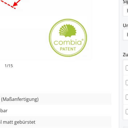
Si
U
Z
1
/
15
e (Maßanfertigung)
lbar
l matt gebürstet