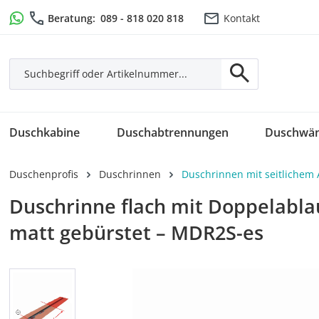
m Hauptinhalt springen
Zur Suche springen
Zur Hauptnavigation springen
Beratung:
089 - 818 020 818
Kontakt
Duschkabine
Duschabtrennungen
Duschwä
Duschenprofis
Duschrinnen
Duschrinnen mit seitlichem 
Duschrinne flach mit Doppelabla
matt gebürstet – MDR2S-es
Bildergalerie überspringen