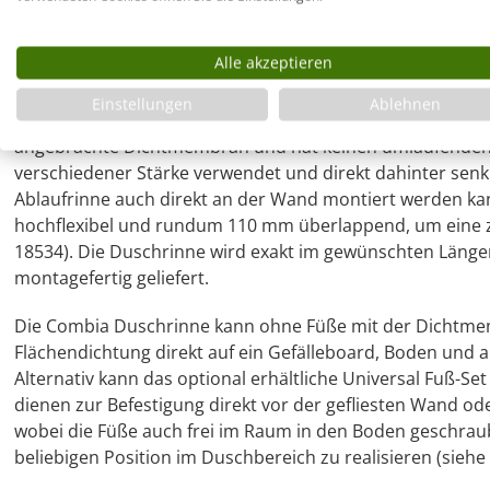
Duschrinne im Wunschmaß direkt an der Wa
Alle akzeptieren
Möglichkeiten
Einstellungen
Ablehnen
Die Duschrinne ist schnell und problemlos eingebaut. Sie 
angebrachte Dichtmembran und hat keinen umlaufenden
verschiedener Stärke verwendet und direkt dahinter sen
Ablaufrinne auch direkt an der Wand montiert werden ka
hochflexibel und rundum 110 mm überlappend, um eine z
18534). Die Duschrinne wird exakt im gewünschten Länge
montagefertig geliefert.
Die Combia Duschrinne kann ohne Füße mit der Dichtmembr
Flächendichtung direkt auf ein Gefälleboard, Boden und a
Alternativ kann das optional erhältliche Universal Fuß-S
dienen zur Befestigung direkt vor der gefliesten Wand od
wobei die Füße auch frei im Raum in den Boden geschrau
beliebigen Position im Duschbereich zu realisieren (sieh