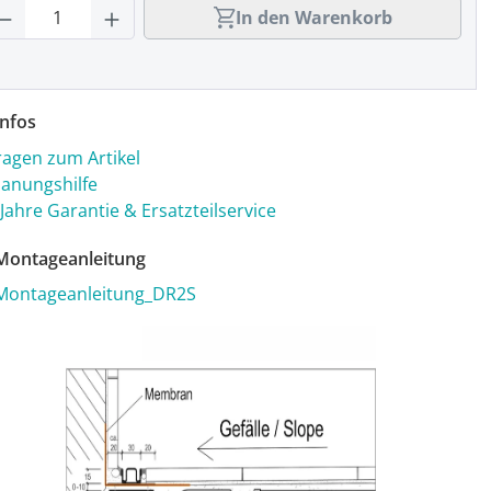
rodukt Anzahl: Gib den gewünschten Wert
In den Warenkorb
nfos
ragen zum Artikel
lanungshilfe
 Jahre Garantie & Ersatzteilservice
ontageanleitung
Montageanleitung_DR2S