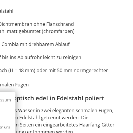
lstahl
 Dichtmembran ohne Flanschrand
hl matt gebürstet (chromfarben)
on Combia mit drehbarem Ablauf
 bis ins Ablaufrohr leicht zu reinigen
lach (H = 48 mm) oder mit 50 mm normgerechter
chmalen Fugen
nd optisch edel in Edelstahl poliert
essum
ndet das Wasser in zwei eleganten schmalen Fugen,
stetem Edelstahl getrennt werden. Die
beiden Seiten ein eingearbeitetes Haarfang-Gitter
on uns
für Reinigung) entnommen werden.