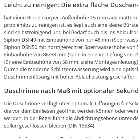
Leicht zu reinigen: Die extra flache Dusche
hat einen Rinnenkörper (Außenhöhe 15 mm) aus mattem Ed
problemlos zu reinigen ist, es liegt auch eine kleine Bürs
sind selbstreinigend und bei Bedarf auch bis ins Ablaufro
Siphon DSF40 mit Einbauhöhe von nur 48 mm (Sperrwasser
Siphon DSN50 mit normgerechter Sperrwasserhöhe von 50 
Einbauhöhe von 86/58 mm (kann in eine Vertiefung von
für eine Einbauhöhe von 58 mm, siehe Montageanleitung)
Durch die moderne Schlitzentwässerung wird eine optisch 
Duschrinnenlösung mit hoher Ablaufleistung geschaffen.
Duschrinne nach Maß mit optionaler Sekun
Die Duschrinne verfügt über optionale Öffnungen für Se
die vor dem Einfliesen geöffnet werden können oder wenn
werden. In der Regel führt die Abdichtungsebene unter 
sollen geschlossen bleiben (DIN 18534).