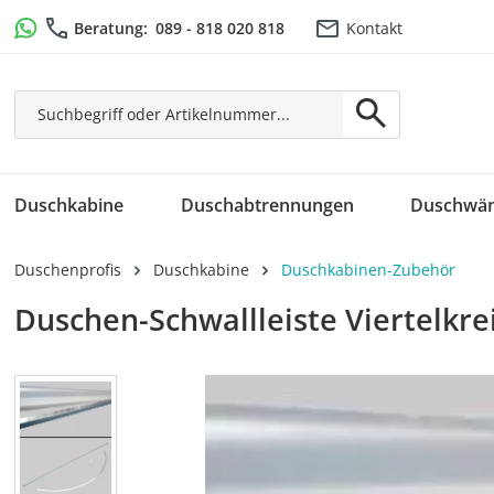
m Hauptinhalt springen
Zur Suche springen
Zur Hauptnavigation springen
Beratung:
089 - 818 020 818
Kontakt
Duschkabine
Duschabtrennungen
Duschwä
Duschenprofis
Duschkabine
Duschkabinen-Zubehör
Duschen-Schwallleiste Viertelkre
Bildergalerie überspringen