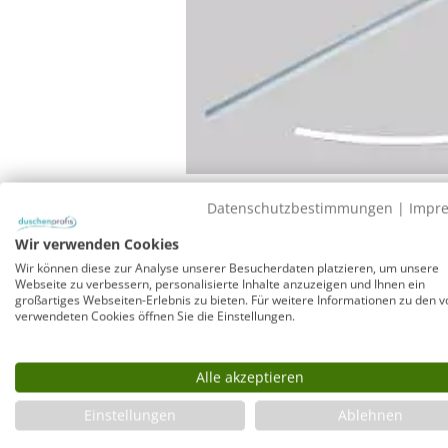
Datenschutzbestimmungen
|
Impr
Wir verwenden Cookies
GPSR-Info
Wir können diese zur Analyse unserer Besucherdaten platzieren, um unsere
Webseite zu verbessern, personalisierte Inhalte anzuzeigen und Ihnen ein
Hersteller: Combia GmbH, Petuelring 92, 80807 München
großartiges Webseiten-Erlebnis zu bieten. Für weitere Informationen zu den v
verwendeten Cookies öffnen Sie die Einstellungen.
Duschen-Schwallleiste Viertelkreis für 6mm
Alle akzeptieren
Mit dieser chromfarbenen, magnetischen Schwallleiste 
Einstellungen
Ablehnen
mitgelieferten transparenten Kunststoff-Magnetprofil (H
Unterkanten der Combia Duschen-Türen mit 6mm Glssstärk