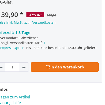
G-Glas.
rkaufspreis:
 39,90
-47%
UVP
€ 75,00
eise inkl. MwSt. zzgl. Versandkosten
eferzeit:
1-3 Tage
Versandart: Paketdienst
*zzgl. Versandkosten-Tarif:
1
Express-Option:
Bis 13.00 Uhr bestellt, bis 12.00 Uhr geliefert.
rodukt Anzahl: Gib den gewünschten Wert
In den Warenkorb
nfos
ragen zum Artikel
lanungshilfe