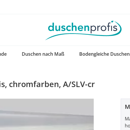
nde
Duschen nach Maß
Bodengleiche Duschen
is, chromfarben, A/SLV-cr
M
Ma
ho