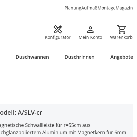
Planung
Aufmaß
Montage
Magazin
Warenkorb en
Konfigurator
Mein Konto
Warenkorb
Duschwannen
Duschrinnen
Angebote
odell:
A/SLV-cr
gnetische Schwallleiste für r=55cm aus
chglanzpoliertem Aluminium mit Magnetkern für 6mm