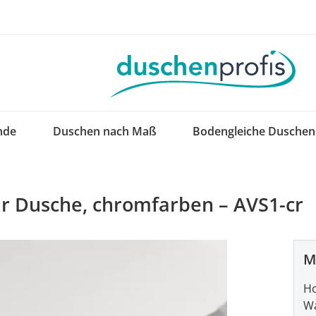
nde
Duschen nach Maß
Bodengleiche Duschen
r Dusche, chromfarben – AVS1-cr
M
Ho
Wa