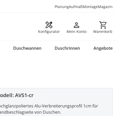
Planung
Aufmaß
Montage
Magazin
Warenkorb en
Konfigurator
Mein Konto
Warenkorb
Duschwannen
Duschrinnen
Angebote
odell:
AVS1-cr
chglanzpoliertes Alu-Verbreiterungsprofil 1cm für
ndbeschlagseite von Duschen.