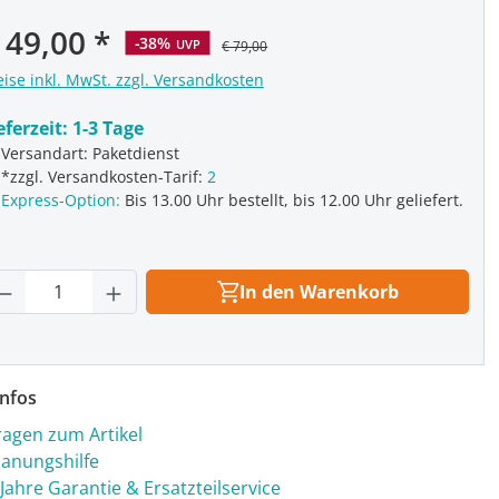
rkaufspreis:
 49,00
-38%
UVP
€ 79,00
eise inkl. MwSt. zzgl. Versandkosten
eferzeit:
1-3 Tage
Versandart: Paketdienst
*zzgl. Versandkosten-Tarif:
2
Express-Option:
Bis 13.00 Uhr bestellt, bis 12.00 Uhr geliefert.
rodukt Anzahl: Gib den gewünschten Wert
In den Warenkorb
nfos
ragen zum Artikel
lanungshilfe
 Jahre Garantie & Ersatzteilservice