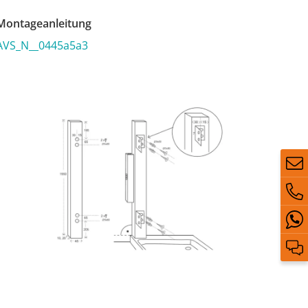
ontageanleitung
AVS_N__0445a5a3