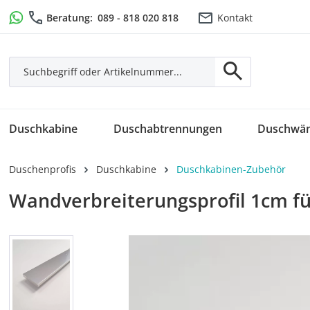
m Hauptinhalt springen
Zur Suche springen
Zur Hauptnavigation springen
Beratung:
089 - 818 020 818
Kontakt
Duschkabine
Duschabtrennungen
Duschwä
Duschenprofis
Duschkabine
Duschkabinen-Zubehör
Wandverbreiterungsprofil 1cm fü
Bildergalerie überspringen