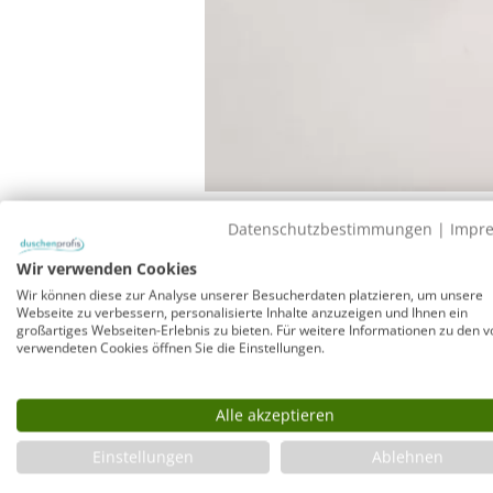
Datenschutzbestimmungen
|
Impr
Wir verwenden Cookies
GPSR-Info
Wir können diese zur Analyse unserer Besucherdaten platzieren, um unsere
Webseite zu verbessern, personalisierte Inhalte anzuzeigen und Ihnen ein
Hersteller: Combia GmbH, Petuelring 92, 80807 München
großartiges Webseiten-Erlebnis zu bieten. Für weitere Informationen zu den v
verwendeten Cookies öffnen Sie die Einstellungen.
Wandverbreiterungsprofil 1cm für Dusche 
Alle akzeptieren
Mit diesem chromfarbenen Aluminium Verbreiterungsprofi
Einstellungen
Ablehnen
Duschkabine der Serien A, B und C um 1cm vergrößert wer
rechts zwischen Wand und Wandbeschlag (Befestigung ode