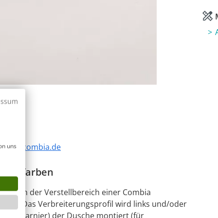
M
1
/
2
essum
,
info@combia.de
on uns
chromfarben
l kann der Verstellbereich einer Combia
den. Das Verbreiterungsprofil wird links und/oder
r Scharnier) der Dusche montiert (für