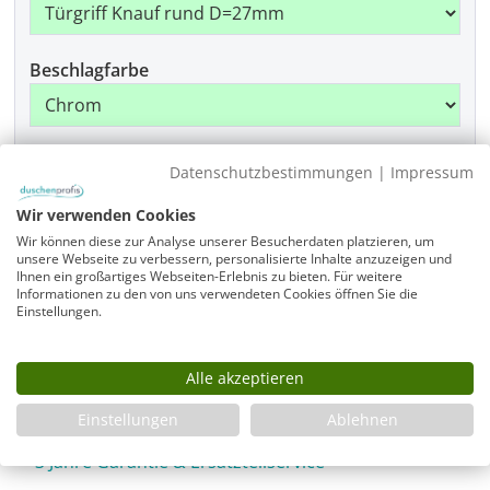
Beschlagfarbe
Montage
Datenschutzbestimmungen
|
Impressum
Wir verwenden Cookies
Wir können diese zur Analyse unserer Besucherdaten platzieren, um
Produkt Anzahl: Gib den gewünschten Wer
unsere Webseite zu verbessern, personalisierte Inhalte anzuzeigen und
In den Warenkorb
Ihnen ein großartiges Webseiten-Erlebnis zu bieten. Für weitere
Informationen zu den von uns verwendeten Cookies öffnen Sie die
Einstellungen.
Infos
Alle akzeptieren
Fragen zum Artikel
Einstellungen
Ablehnen
Planungshilfe
3 Jahre Garantie & Ersatzteilservice