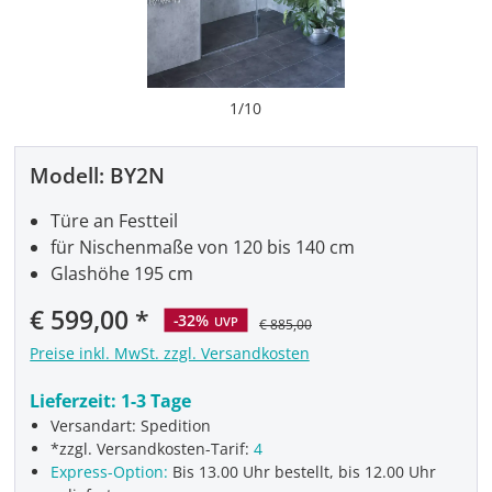
1
/
10
Modell:
BY2N
Türe an Festteil
für Nischenmaße von 120 bis 140 cm
Glashöhe 195 cm
Verkaufspreis:
€ 599,00
-32%
UVP
€ 885,00
Preise inkl. MwSt. zzgl. Versandkosten
Lieferzeit:
1-3 Tage
Versandart: Spedition
*zzgl. Versandkosten-Tarif:
4
Express-Option:
Bis 13.00 Uhr bestellt, bis 12.00 Uhr