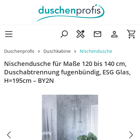
Zum Hauptinhalt springen
Wa
Duschenprofis
Duschkabine
Nischendusche
Nischendusche für Maße 120 bis 140 cm,
Duschabtrennung fugenbündig, ESG Glas,
H=195cm – BY2N
Bildergalerie überspringen