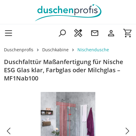
Zum Hauptinhalt springen
Wa
Duschenprofis
Duschkabine
Nischendusche
Duschfalttür Maßanfertigung für Nische
ESG Glas klar, Farbglas oder Milchglas –
MF1Nab100
Bildergalerie überspringen