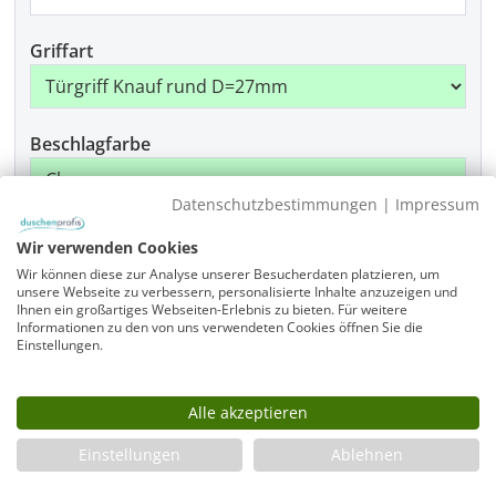
Griffart
Beschlagfarbe
Datenschutzbestimmungen
|
Impressum
Montage
Wir verwenden Cookies
Wir können diese zur Analyse unserer Besucherdaten platzieren, um
unsere Webseite zu verbessern, personalisierte Inhalte anzuzeigen und
Ihnen ein großartiges Webseiten-Erlebnis zu bieten. Für weitere
Informationen zu den von uns verwendeten Cookies öffnen Sie die
Produkt Anzahl: Gib den gewünschten Wer
In den Warenkorb
Einstellungen.
Alle akzeptieren
Infos
Einstellungen
Ablehnen
Fragen zum Artikel