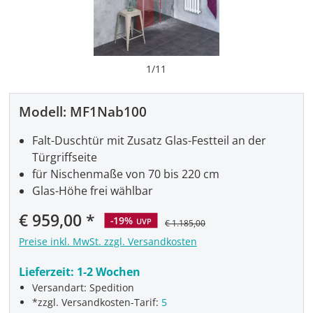
1
/
11
Modell:
MF1Nab100
Falt-Duschtür mit Zusatz Glas-Festteil an der
Türgriffseite
für Nischenmaße von 70 bis 220 cm
Glas-Höhe frei wählbar
Verkaufspreis:
€ 959,00
-19%
UVP
€ 1.185,00
Preise inkl. MwSt. zzgl. Versandkosten
Lieferzeit:
1-2 Wochen
Versandart: Spedition
*zzgl. Versandkosten-Tarif:
5