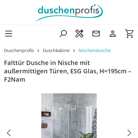
Zum Hauptinhalt springen
Wa
Duschenprofis
Duschkabine
Nischendusche
Falttür Dusche in Nische mit
außermittigen Türen, ESG Glas, H=195cm –
F2Nam
Bildergalerie überspringen