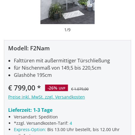
1
/
9
Modell:
F2Nam
Falttüren mit außermittiger Türschließung
für Nischenmaß von 149,5 bis 220,5cm
Glashöhe 195cm
Verkaufspreis:
€ 799,00
-26%
UVP
€ 1.079,00
Preise inkl. MwSt. zzgl. Versandkosten
Lieferzeit:
1-3 Tage
Versandart: Spedition
*zzgl. Versandkosten-Tarif:
4
Express-Option:
Bis 13.00 Uhr bestellt, bis 12.00 Uhr