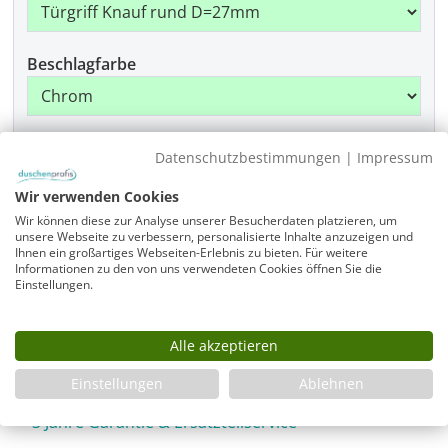
Beschlagfarbe
Montage
Datenschutzbestimmungen
|
Impressum
Wir verwenden Cookies
Wir können diese zur Analyse unserer Besucherdaten platzieren, um
Produkt Anzahl: Gib den gewünschten Wer
unsere Webseite zu verbessern, personalisierte Inhalte anzuzeigen und
In den Warenkorb
Ihnen ein großartiges Webseiten-Erlebnis zu bieten. Für weitere
Informationen zu den von uns verwendeten Cookies öffnen Sie die
Einstellungen.
Infos
Alle akzeptieren
Fragen zum Artikel
Einstellungen
Ablehnen
Planungshilfe
3 Jahre Garantie & Ersatzteilservice