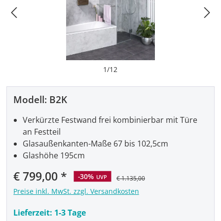
1
/
12
Modell:
B2K
Verkürzte Festwand frei kombinierbar mit Türe
an Festteil
Glasaußenkanten-Maße 67 bis 102,5cm
Glashöhe 195cm
Verkaufspreis:
€ 799,00
-30%
UVP
€ 1.135,00
Preise inkl. MwSt. zzgl. Versandkosten
Lieferzeit:
1-3 Tage