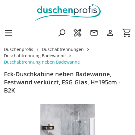
Zum Hauptinhalt springen
Wa
Duschenprofis
Duschabtrennungen
Duschabtrennung Badewanne
Duschabtrennung neben Badewanne
Eck-Duschkabine neben Badewanne,
Festwand verkürzt, ESG Glas, H=195cm -
B2K
Bildergalerie überspringen