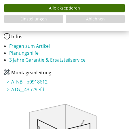
Produkt Anzahl: Gib den gewünschten Wer
Alle akzeptieren
In den Warenkorb
Einstellungen
Ablehnen
Infos
Fragen zum Artikel
Planungshilfe
3 Jahre Garantie & Ersatzteilservice
Montageanleitung
A_NB__b0918612
ATG__43b29efd