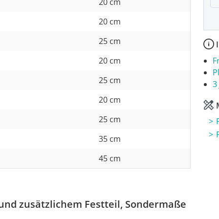
20 cm
20 cm
25 cm
I
20 cm
F
P
25 cm
3
20 cm
M
25 cm
35 cm
45 cm
und zusätzlichem Festteil, Sondermaße