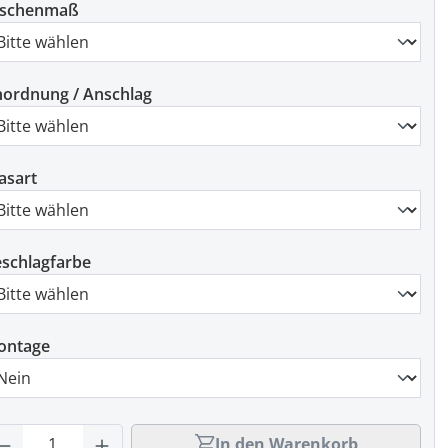
ischenmaß
ordnung / Anschlag
asart
schlagfarbe
ontage
rodukt Anzahl: Gib den gewünschten Wert
In den Warenkorb