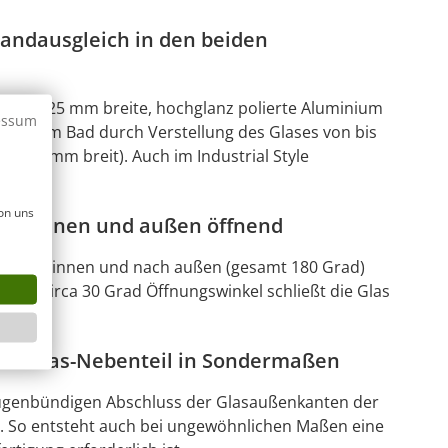
andausgleich in den beiden
e, nur 25 mm breite, hochglanz polierte Aluminium
essum
ände im Bad durch Verstellung des Glases von bis
a. 15 mm breit). Auch im Industrial Style
on uns
nach innen und außen öffnend
net nach innen und nach außen (gesamt 180 Grad)
. Bis circa 30 Grad Öffnungswinkel schließt die Glas
hem Glas-Nebenteil in Sondermaßen
 fugenbündigen Abschluss der Glasaußenkanten der
. So entsteht auch bei ungewöhnlichen Maßen eine