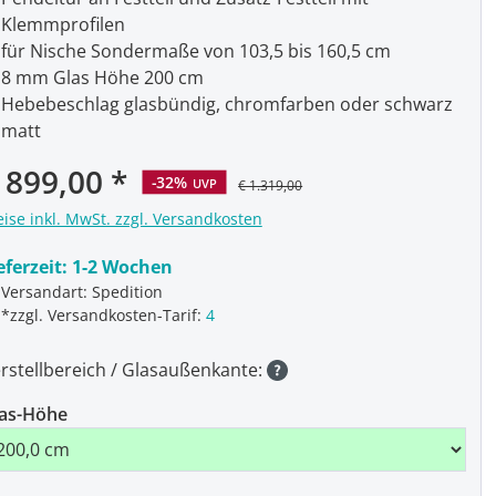
Klemmprofilen
für Nische Sondermaße von 103,5 bis 160,5 cm
8 mm Glas Höhe 200 cm
Hebebeschlag glasbündig, chromfarben oder schwarz
matt
rkaufspreis:
 899,00
-32%
UVP
€ 1.319,00
eise inkl. MwSt. zzgl. Versandkosten
eferzeit:
1-2 Wochen
Versandart: Spedition
*zzgl. Versandkosten-Tarif:
4
rstellbereich / Glasaußenkante:
as-Höhe