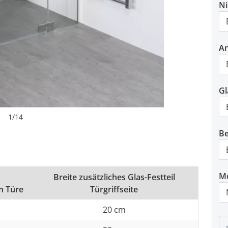
N
An
Gl
1
/
14
Be
M
Breite zusätzliches Glas-Festteil
an Türe
Türgriffseite
20 cm
P