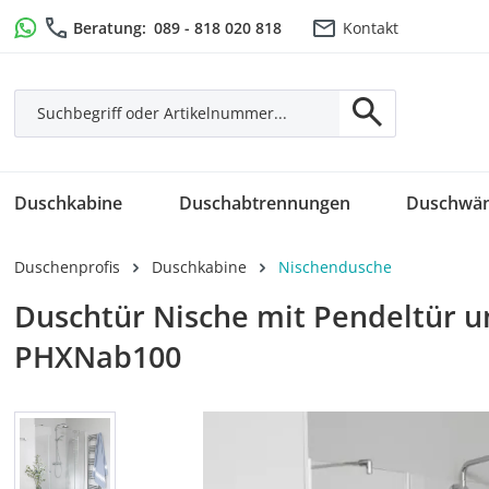
m Hauptinhalt springen
Zur Suche springen
Zur Hauptnavigation springen
Beratung:
089 - 818 020 818
Kontakt
Duschkabine
Duschabtrennungen
Duschwä
Duschenprofis
Duschkabine
Nischendusche
Duschtür Nische mit Pendeltür u
PHXNab100
Bildergalerie überspringen