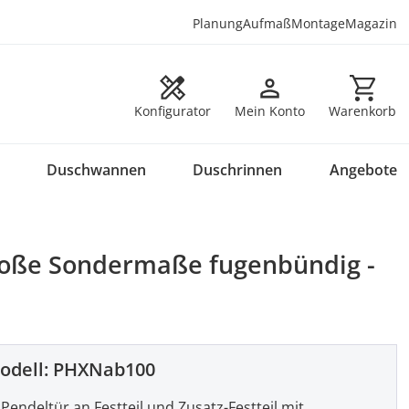
Planung
Aufmaß
Montage
Magazin
Warenkorb en
Konfigurator
Mein Konto
Warenkorb
Duschwannen
Duschrinnen
Angebote
große Sondermaße fugenbündig -
odell:
PHXNab100
Pendeltür an Festteil und Zusatz-Festteil mit