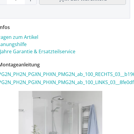
nfos
ragen zum Artikel
lanungshilfe
 Jahre Garantie & Ersatzteilservice
ontageanleitung
PG2N_PH2N_PGXN_PHXN_PMG2N_ab_100_RECHTS_03__b19
PG2N_PH2N_PGXN_PHXN_PMG2N_ab_100_LINKS_03__8fe0df