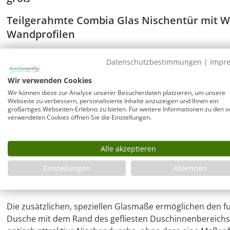
Teilgerahmte Combia Glas Nischentür mit W
Wandprofilen
Die Nischendusche von Combia verfügt über zwei elegant
Datenschutzbestimmungen
|
Impr
Klemm-Wandprofile, mit welchen ein Ausgleich schiefer W
zu 10 mm im Klemmprofil möglich ist (Wandauflagefläche c
Wir verwenden Cookies
als schwarze Duschkabine erhältlich.
Wir können diese zur Analyse unserer Besucherdaten platzieren, um unsere
Webseite zu verbessern, personalisierte Inhalte anzuzeigen und Ihnen ein
großartiges Webseiten-Erlebnis zu bieten. Für weitere Informationen zu den v
Duschtür Nische mit Pendeltür an Festteil 
verwendeten Cookies öffnen Sie die Einstellungen.
Die Pendeltür schließt mit einem Magnetverschluss, öff
Alle akzeptieren
und kann auch in geöffneter Tür-Position belassen werden
Pendeltür automatisch.
Einstellungen
Ablehnen
Duschtür Nische mit Pendeltür & zusätzlic
Die zusätzlichen, speziellen Glasmaße ermöglichen den
Dusche mit dem Rand des gefliesten Duschinnenbereichs