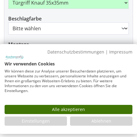
Beschlagfarbe
Montage
Datenschutzbestimmungen
|
Impressum
Wir verwenden Cookies
Produkt Anzahl: Gib den gewünschten Wer
Wir können diese zur Analyse unserer Besucherdaten platzieren, um
In den Warenkorb
unsere Webseite zu verbessern, personalisierte Inhalte anzuzeigen und
Ihnen ein großartiges Webseiten-Erlebnis zu bieten. Für weitere
Informationen zu den von uns verwendeten Cookies öffnen Sie die
Einstellungen.
Infos
Alle akzeptieren
Fragen zum Artikel
Planungshilfe
Einstellungen
Ablehnen
3 Jahre Garantie & Ersatzteilservice