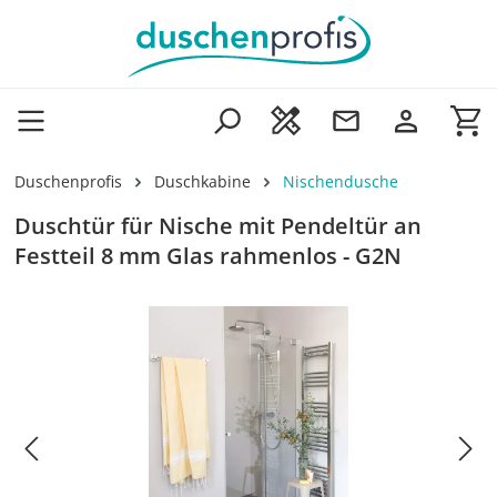
Zum Hauptinhalt springen
Wa
Duschenprofis
Duschkabine
Nischendusche
Duschtür für Nische mit Pendeltür an
Festteil 8 mm Glas rahmenlos - G2N
Bildergalerie überspringen