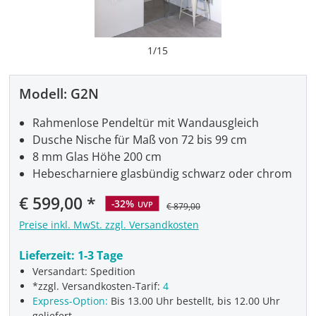
1
/
15
Modell:
G2N
Rahmenlose Pendeltür mit Wandausgleich
Dusche Nische für Maß von 72 bis 99 cm
8 mm Glas Höhe 200 cm
Hebescharniere glasbündig schwarz oder chrom
Verkaufspreis:
€ 599,00
-32%
UVP
€ 879,00
Preise inkl. MwSt. zzgl. Versandkosten
Lieferzeit:
1-3 Tage
Versandart: Spedition
*zzgl. Versandkosten-Tarif:
4
Express-Option:
Bis 13.00 Uhr bestellt, bis 12.00 Uhr
geliefert.