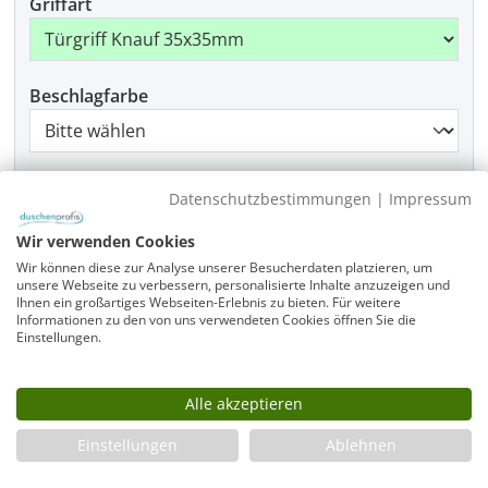
Griffart
Beschlagfarbe
Montage
Datenschutzbestimmungen
|
Impressum
Wir verwenden Cookies
Wir können diese zur Analyse unserer Besucherdaten platzieren, um
Produkt Anzahl: Gib den gewünschten Wer
unsere Webseite zu verbessern, personalisierte Inhalte anzuzeigen und
In den Warenkorb
Ihnen ein großartiges Webseiten-Erlebnis zu bieten. Für weitere
Informationen zu den von uns verwendeten Cookies öffnen Sie die
Einstellungen.
Infos
Alle akzeptieren
Fragen zum Artikel
Einstellungen
Ablehnen
Planungshilfe
3 Jahre Garantie & Ersatzteilservice