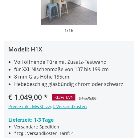
1
/
16
Modell:
H1X
Voll öffnende Türe mit Zusatz-Festwand
für XXL Nischenmaße von 137 bis 199 cm
8 mm Glas Höhe 195cm
Hebebeschlag glasbündig chrom oder schwarz
Verkaufspreis:
€ 1.049,00
-33%
UVP
€ 1.575,00
Preise inkl. MwSt. zzgl. Versandkosten
Lieferzeit:
1-3 Tage
Versandart: Spedition
*zzgl. Versandkosten-Tarif:
4