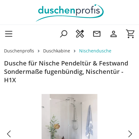
Zum Hauptinhalt springen
Wa
Duschenprofis
Duschkabine
Nischendusche
Dusche für Nische Pendeltür & Festwand
Sondermaße fugenbündig, Nischentür -
H1X
Bildergalerie überspringen