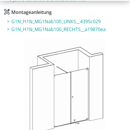
Montageanleitung
G1N_H1N_MG1Nab100_LINKS__4395c029
G1N_H1N_MG1Nab100_RECHTS__a19870ea