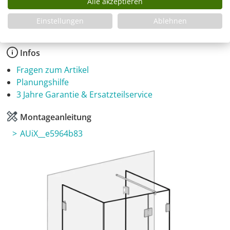
Produkt Anzahl: Gib den gewünschten Wer
Alle akzeptieren
In den Warenkorb
Einstellungen
Ablehnen
Infos
Fragen zum Artikel
Planungshilfe
3 Jahre Garantie & Ersatzteilservice
Montageanleitung
AUiX__e5964b83