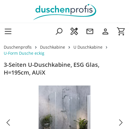
Zum Hauptinhalt springen
Wa
Duschenprofis
Duschkabine
U Duschkabine
U-Form Dusche eckig
3-Seiten U-Duschkabine, ESG Glas,
H=195cm, AUiX
Bildergalerie überspringen