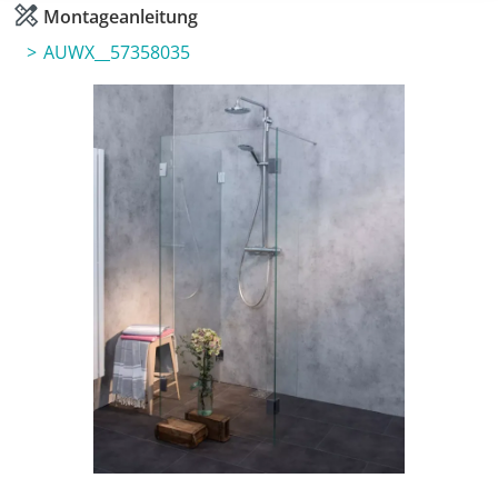
Montageanleitung
AUWX__57358035