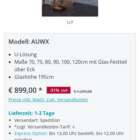
1
/
7
Modell:
AUWX
U-Lösung
Maße 70, 75, 80, 90, 100, 120cm mit Glas-Festteil
über Eck
Glashöhe 195cm
Verkaufspreis:
€ 899,00
-31%
UVP
€ 1.299,00
Preise inkl. MwSt. zzgl. Versandkosten
Lieferzeit:
1-3 Tage
Versandart: Spedition
*zzgl. Versandkosten-Tarif:
4
Express-Option:
Bis 13.00 Uhr bestellt, bis 12.00 Uhr
geliefert.