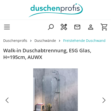
Zum Hauptinhalt springen
Wa
Duschenprofis
Duschwände
Freistehende Duschwand
Walk-in Duschabtrennung, ESG Glas,
H=195cm, AUWX
Bildergalerie überspringen