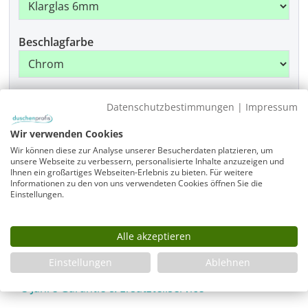
Beschlagfarbe
Montage
Datenschutzbestimmungen
|
Impressum
Wir verwenden Cookies
Wir können diese zur Analyse unserer Besucherdaten platzieren, um
Produkt Anzahl: Gib den gewünschten Wer
unsere Webseite zu verbessern, personalisierte Inhalte anzuzeigen und
In den Warenkorb
Ihnen ein großartiges Webseiten-Erlebnis zu bieten. Für weitere
Informationen zu den von uns verwendeten Cookies öffnen Sie die
Einstellungen.
Infos
Alle akzeptieren
Fragen zum Artikel
Einstellungen
Ablehnen
Planungshilfe
3 Jahre Garantie & Ersatzteilservice