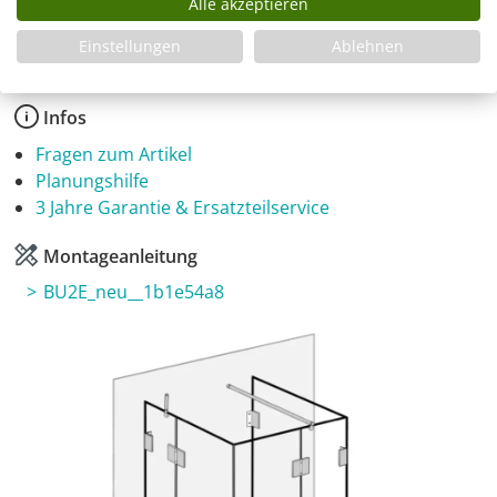
Produkt Anzahl: Gib den gewünschten Wer
Alle akzeptieren
In den Warenkorb
Einstellungen
Ablehnen
Infos
Fragen zum Artikel
Planungshilfe
3 Jahre Garantie & Ersatzteilservice
Montageanleitung
BU2E_neu__1b1e54a8