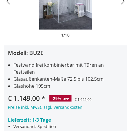
1
/
10
Modell:
BU2E
Festwand frei kombinierbar mit Türen an
Festteilen
Glasaußenkanten-Maße 72,5 bis 102,5cm
Glashöhe 195cm
Verkaufspreis:
€ 1.149,00
-29%
UVP
€ 1.625,00
Preise inkl. MwSt. zzgl. Versandkosten
Lieferzeit:
1-3 Tage
Versandart: Spedition