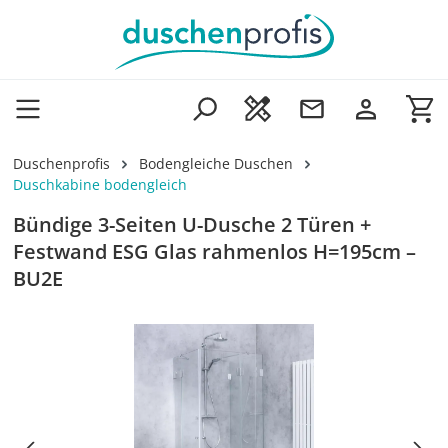
Zum Hauptinhalt springen
Wa
Duschenprofis
Bodengleiche Duschen
Duschkabine bodengleich
Bündige 3-Seiten U-Dusche 2 Türen +
Festwand ESG Glas rahmenlos H=195cm –
BU2E
Bildergalerie überspringen