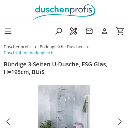
Zum Hauptinhalt springen
Wa
Duschenprofis
Bodengleiche Duschen
Duschkabine bodengleich
Bündige 3-Seiten U-Dusche, ESG Glas,
H=195cm, BUiS
Bildergalerie überspringen