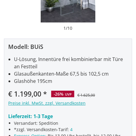
1
/
10
Modell:
BUiS
U-Lösung, Innentüre frei kombinierbar mit Türe
an Festteil
Glasaußenkanten-Maße 67,5 bis 102,5 cm
Glashöhe 195cm
Verkaufspreis:
€ 1.199,00
-26%
UVP
€ 1.625,00
Preise inkl. MwSt. zzgl. Versandkosten
Lieferzeit:
1-3 Tage
Versandart: Spedition
*zzgl. Versandkosten-Tarif:
4
Express-Option:
Bis 13.00 Uhr bestellt, bis 12.00 Uhr