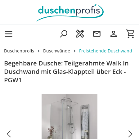
Zum Hauptinhalt springen
Wa
Duschenprofis
Duschwände
Freistehende Duschwand
Begehbare Dusche: Teilgerahmte Walk In
Duschwand mit Glas-Klappteil über Eck -
PGW1
Bildergalerie überspringen