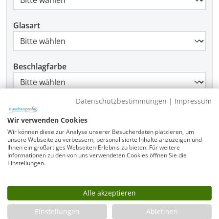
Glasart
Beschlagfarbe
Datenschutzbestimmungen
|
Impressum
Montage
Wir verwenden Cookies
Wir können diese zur Analyse unserer Besucherdaten platzieren, um
unsere Webseite zu verbessern, personalisierte Inhalte anzuzeigen und
Ihnen ein großartiges Webseiten-Erlebnis zu bieten. Für weitere
Produkt Anzahl: Gib den gewünschten Wer
In den Warenkorb
Informationen zu den von uns verwendeten Cookies öffnen Sie die
Einstellungen.
Alle akzeptieren
Infos
Einstellungen
Ablehnen
Fragen zum Artikel