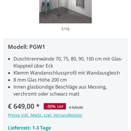
1
/
16
Modell:
PGW1
Duschtrennwände 70, 75, 80, 90, 100 cm mit Glas-
Klappteil über Eck
Klemm Wandanschlussprofil mit Wandausgleich
8 mm Glas Höhe 200 cm
Innen glasbündige Beschläge aus Messing,
verchromt oder schwarz matt
Verkaufspreis:
€ 649,00
-30%
UVP
€ 929,00
Preise inkl. MwSt. zzgl. Versandkosten
Lieferzeit:
1-3 Tage