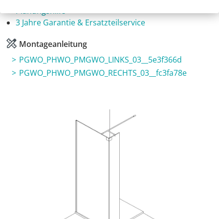
Planungshilfe
3 Jahre Garantie & Ersatzteilservice
Montageanleitung
PGWO_PHWO_PMGWO_LINKS_03__5e3f366d
PGWO_PHWO_PMGWO_RECHTS_03__fc3fa78e