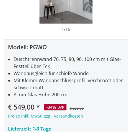
1
/
16
Modell:
PGWO
Duschtrennwand 70, 75, 80, 90, 100 cm mit Glas-
Festteil über Eck
Wandausgleich für schiefe Wände
Mit Klemm Wandanschlussprofil, verchromt oder
schwarz matt
8 mm Glas Höhe 200 cm
Verkaufspreis:
€ 549,00
-34%
UVP
€ 829,00
Preise inkl. MwSt. zzgl. Versandkosten
Lieferzeit:
1-3 Tage