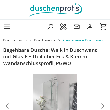
Zum Hauptinhalt springen
Wa
Duschenprofis
Duschwände
Freistehende Duschwand
Begehbare Dusche: Walk In Duschwand
mit Glas-Festteil über Eck & Klemm
Wandanschlussprofil, PGWO
Bildergalerie überspringen