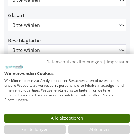
Glasart
Beschlagfarbe
Datenschutzbestimmungen
|
Impressum
Montage
Wir verwenden Cookies
Wir können diese zur Analyse unserer Besucherdaten platzieren, um
unsere Webseite zu verbessern, personalisierte Inhalte anzuzeigen und
Ihnen ein großartiges Webseiten-Erlebnis zu bieten. Für weitere
Produkt Anzahl: Gib den gewünschten Wer
In den Warenkorb
Informationen zu den von uns verwendeten Cookies öffnen Sie die
Einstellungen.
Alle akzeptieren
Infos
Einstellungen
Ablehnen
Fragen zum Artikel