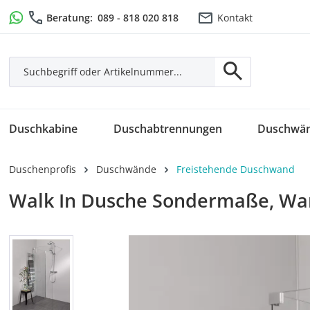
m Hauptinhalt springen
Zur Suche springen
Zur Hauptnavigation springen
Beratung:
089 - 818 020 818
Kontakt
Duschkabine
Duschabtrennungen
Duschwä
Duschenprofis
Duschwände
Freistehende Duschwand
Walk In Dusche Sondermaße, Wa
Bildergalerie überspringen