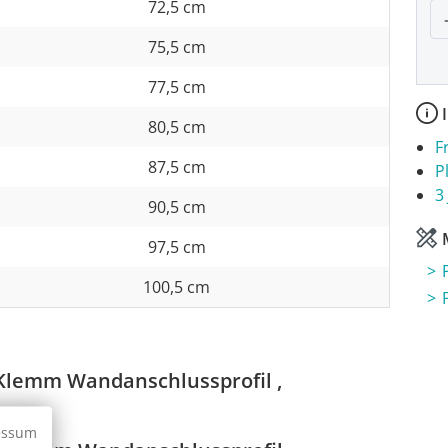
72,5 cm
P
75,5 cm
77,5 cm
I
80,5 cm
F
87,5 cm
P
3
90,5 cm
M
97,5 cm
100,5 cm
Klemm Wandanschlussprofil ,
essum