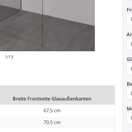
Fr
An
1
/
13
Gl
Be
Breite Frontseite Glasaußenkanten
M
67,5 cm
70,5 cm