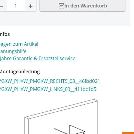
rodukt Anzahl: Gib den gewünschten Wert
In den Warenkorb
nfos
ragen zum Artikel
lanungshilfe
 Jahre Garantie & Ersatzteilservice
ontageanleitung
PGXW_PHXW_PMGXW_RECHTS_03__46fbd021
PGXW_PHXW_PMGXW_LINKS_03__411dc1d5