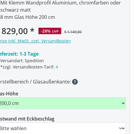
Mit Klemm Wandprofil Aluminium, chromfarben oder
schwarz matt
8 mm Glas Höhe 200 cm
rkaufspreis:
 829,00
-28%
UVP
€ 1.149,00
eise inkl. MwSt. zzgl. Versandkosten
eferzeit:
1-3 Tage
Versandart: Spedition
*zzgl. Versandkosten-Tarif:
4
rstellbereich / Glasaußenkante:
as-Höhe
stwand mit Eckbeschlag