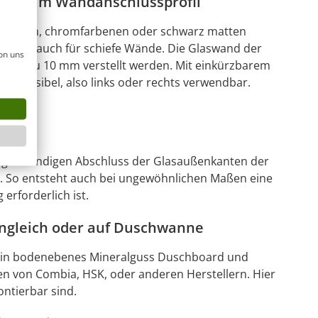
eich im Wandanschlussprofil
ezentem, chromfarbenen oder schwarz matten
leich auch für schiefe Wände. Die Glaswand der
on uns
s bis zu 10 mm verstellt werden. Mit einkürzbarem
reversibel, also links oder rechts verwendbar.
ich.
 fugenbündigen Abschluss der Glasaußenkanten der
. So entsteht auch bei ungewöhnlichen Maßen eine
erforderlich ist.
gleich oder auf Duschwanne
r ein bodenebenes Mineralguss Duschboard und
 von Combia, HSK, oder anderen Herstellern. Hier
ontierbar sind.