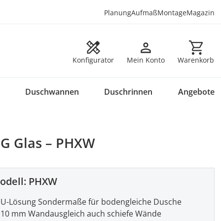
Planung
Aufmaß
Montage
Magazin
Warenkorb en
Konfigurator
Mein Konto
Warenkorb
Duschwannen
Duschrinnen
Angebote
SG Glas – PHXW
odell:
PHXW
U-Lösung Sondermaße für bodengleiche Dusche
10 mm Wandausgleich auch schiefe Wände