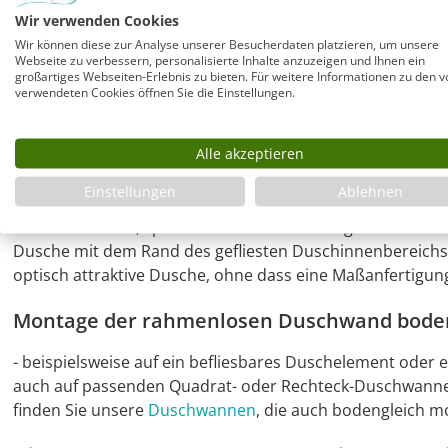
Walk In Duschwand U Lösung mit Wandausgl
Wir verwenden Cookies
Duschtrennwand von Combia in Premium Qualität mit d
Wir können diese zur Analyse unserer Besucherdaten platzieren, um unsere
Webseite zu verbessern, personalisierte Inhalte anzuzeigen und Ihnen ein
Duschen Wandanschlussprofil mit bis zu 10 mm Wandausg
großartiges Webseiten-Erlebnis zu bieten. Für weitere Informationen zu den v
Dusche wird im Profil verklemmt und kann daher stufenlo
verwendeten Cookies öffnen Sie die Einstellungen.
Glas Befestigungsarm oben (L=120 cm). Die Duschwand ist 
Auch im Industrial Style als
schwarze Duschkabine
erhältl
Alle akzeptieren
Begehbare Duschwand in Sondermaßen
Einstellungen
Ablehnen
Die zusätzlichen, speziellen Glasmaße ermöglichen den
Dusche mit dem Rand des gefliesten Duschinnenbereichs
optisch attraktive Dusche, ohne dass eine Maßanfertigung 
Montage der rahmenlosen Duschwand boden
- beispielsweise auf ein befliesbares Duschelement ode
auch auf passenden Quadrat- oder Rechteck-Duschwannen
finden Sie unsere
Duschwannen
, die auch bodengleich m