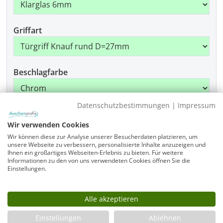
Griffart
Beschlagfarbe
Datenschutzbestimmungen
|
Impressum
Montage
Wir verwenden Cookies
Wir können diese zur Analyse unserer Besucherdaten platzieren, um
unsere Webseite zu verbessern, personalisierte Inhalte anzuzeigen und
Ihnen ein großartiges Webseiten-Erlebnis zu bieten. Für weitere
Produkt Anzahl: Gib den gewünschten Wer
Informationen zu den von uns verwendeten Cookies öffnen Sie die
In den Warenkorb
Einstellungen.
Alle akzeptieren
Infos
Einstellungen
Ablehnen