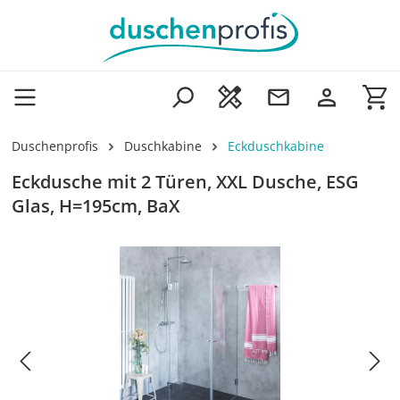
Zum Hauptinhalt springen
Wa
Duschenprofis
Duschkabine
Eckduschkabine
Eckdusche mit 2 Türen, XXL Dusche, ESG
Glas, H=195cm, BaX
Bildergalerie überspringen