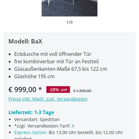
1
/
9
Modell:
BaX
Eckdusche mit voll öffnender Tür
frei kombinierbar mit Tür an Festteil
Glasaußenkanten-Maße 67,5 bis 122 cm
Glashöhe 195 cm
Verkaufspreis:
€ 999,00
-28%
UVP
€ 1.395,00
Preise inkl. MwSt. zzgl. Versandkosten
Lieferzeit:
1-3 Tage
Versandart: Spedition
*zzgl. Versandkosten-Tarif:
4
Express-Option:
Bis 13.00 Uhr bestellt, bis 12.00 Uhr
geliefert.