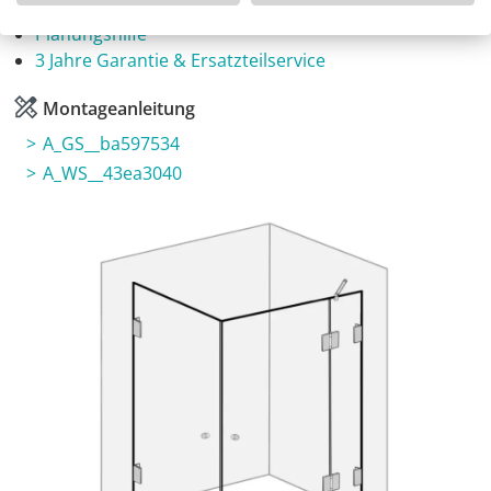
Fragen zum Artikel
Planungshilfe
3 Jahre Garantie & Ersatzteilservice
Montageanleitung
A_GS__ba597534
A_WS__43ea3040