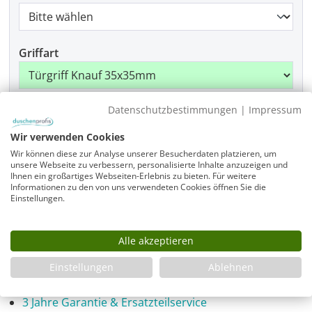
Griffart
Datenschutzbestimmungen
|
Impressum
Beschlagfarbe
Wir verwenden Cookies
Wir können diese zur Analyse unserer Besucherdaten platzieren, um
unsere Webseite zu verbessern, personalisierte Inhalte anzuzeigen und
Produkt Anzahl: Gib den gewünschten Wer
Ihnen ein großartiges Webseiten-Erlebnis zu bieten. Für weitere
In den Warenkorb
Informationen zu den von uns verwendeten Cookies öffnen Sie die
Einstellungen.
Alle akzeptieren
Infos
Einstellungen
Ablehnen
Fragen zum Artikel
Planungshilfe
3 Jahre Garantie & Ersatzteilservice