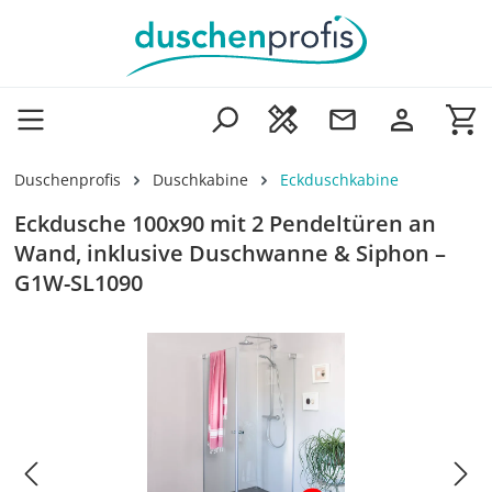
Zum Hauptinhalt springen
Wa
Duschenprofis
Duschkabine
Eckduschkabine
Eckdusche 100x90 mit 2 Pendeltüren an
Wand, inklusive Duschwanne & Siphon –
G1W-SL1090
Bildergalerie überspringen