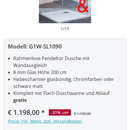
1
/
15
Modell:
G1W-SL1090
Rahmenlose Pendeltür Dusche mit
Wandausgleich
8 mm Glas Höhe 200 cm
Hebescharnier glasbündig, chromfarben oder
schwarz matt
Komplett mit Flach-Duschwanne und Ablauf
gratis
Verkaufspreis:
€ 1.198,00
-31%
UVP
€ 1.739,00
Preise inkl. MwSt. zzgl. Versandkosten