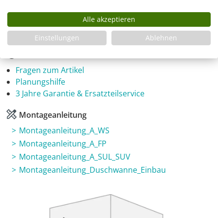
A1S-SL1080-1950-970-x-775-x-x-x-ALR-EK6-GR-HJ-
Alle akzeptieren
CR
Einstellungen
Ablehnen
Infos
Fragen zum Artikel
Planungshilfe
3 Jahre Garantie & Ersatzteilservice
Montageanleitung
Montageanleitung_A_WS
Montageanleitung_A_FP
Montageanleitung_A_SUL_SUV
Montageanleitung_Duschwanne_Einbau