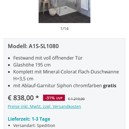
1
/
14
Modell:
A1S-SL1080
Festwand mit voll öffnender Tür
Glashöhe 195 cm
Komplett mit Mineral-Colorat Flach-Duschwanne
H=3,5 cm
mit Ablauf-Garnitur Siphon chromfarben
gratis
€ 838,00
-31%
UVP
€ 1.219,00
Preise inkl. MwSt. zzgl. Versandkosten
Lieferzeit:
1-3 Tage
Versandart: Spedition