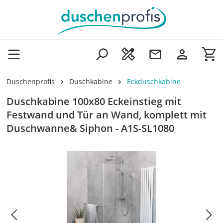
Zum Hauptinhalt springen
Wa
Duschenprofis
Duschkabine
Eckduschkabine
Duschkabine 100x80 Eckeinstieg mit
Festwand und Tür an Wand, komplett mit
Duschwanne& Siphon - A1S-SL1080
Bildergalerie überspringen