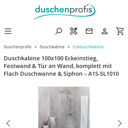
Zum Hauptinhalt springen
Wa
Duschenprofis
Duschkabine
Eckduschkabine
Duschkabine 100x100 Eckeinstieg,
Festwand & Tür an Wand, komplett mit
Flach Duschwanne & Siphon – A1S-SL1010
Bildergalerie überspringen