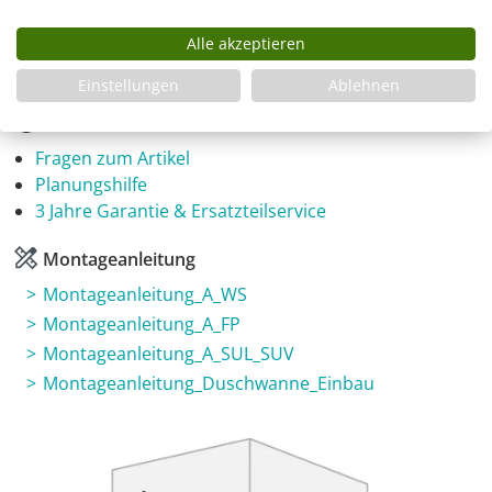
A1S-SL1010-1950-970-x-975-x-x-x-ALR-EK6-GR-HJ-
Alle akzeptieren
CR
Einstellungen
Ablehnen
Infos
Fragen zum Artikel
Planungshilfe
3 Jahre Garantie & Ersatzteilservice
Montageanleitung
Montageanleitung_A_WS
Montageanleitung_A_FP
Montageanleitung_A_SUL_SUV
Montageanleitung_Duschwanne_Einbau