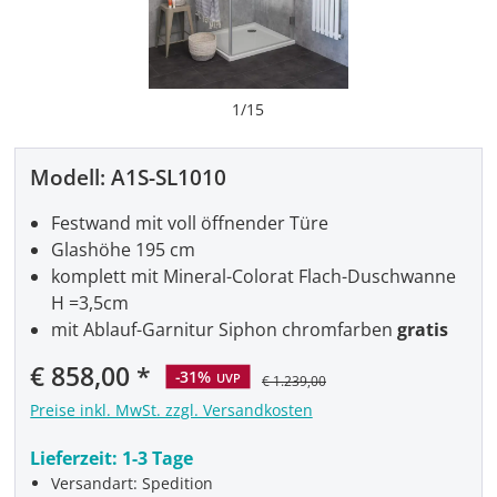
1
/
15
Modell:
A1S-SL1010
Festwand mit voll öffnender Türe
Glashöhe 195 cm
komplett mit Mineral-Colorat Flach-Duschwanne
H =3,5cm
mit Ablauf-Garnitur Siphon chromfarben
gratis
€ 858,00
-31%
UVP
€ 1.239,00
Preise inkl. MwSt. zzgl. Versandkosten
Lieferzeit:
1-3 Tage
Versandart: Spedition