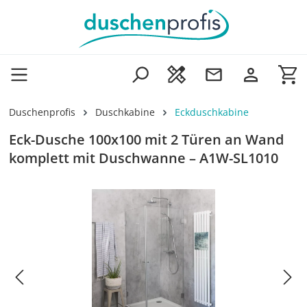
Zum Hauptinhalt springen
Wa
Duschenprofis
Duschkabine
Eckduschkabine
Eck-Dusche 100x100 mit 2 Türen an Wand
komplett mit Duschwanne – A1W-SL1010
Bildergalerie überspringen