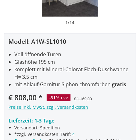
1
/
14
Modell:
A1W-SL1010
Voll öffnende Türen
Glashöhe 195 cm
komplett mit Mineral-Colorat Flach-Duschwanne
H= 3,5 cm
mit Ablauf-Garnitur Siphon chromfarben
gratis
€ 808,00
-31%
UVP
€ 1.169,00
Preise inkl. MwSt. zzgl. Versandkosten
Lieferzeit:
1-3 Tage
Versandart: Spedition
*zzgl. Versandkosten-Tarif:
4