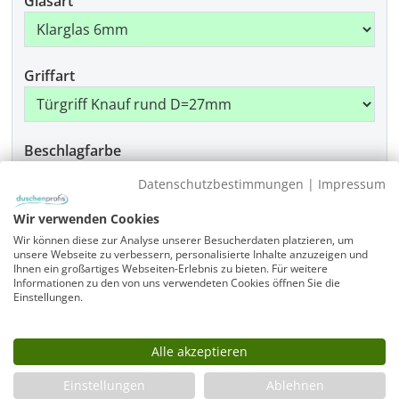
Glasart
Griffart
Beschlagfarbe
Datenschutzbestimmungen
|
Impressum
Wir verwenden Cookies
Produkt Anzahl: Gib den gewünschten Wer
In den Warenkorb
Wir können diese zur Analyse unserer Besucherdaten platzieren, um
unsere Webseite zu verbessern, personalisierte Inhalte anzuzeigen und
Ihnen ein großartiges Webseiten-Erlebnis zu bieten. Für weitere
Informationen zu den von uns verwendeten Cookies öffnen Sie die
Artikelnummer
Einstellungen.
A1W-SL1010-1950-975-x-975-x-x-x-ALR-EK6-GR-x-CR
Alle akzeptieren
Infos
Einstellungen
Ablehnen