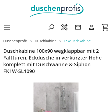
Zum Hauptinhalt springen
Wa
Duschenprofis
Duschkabine
Eckduschkabine
Duschkabine 100x90 wegklappbar mit 2
Falttüren, Eckdusche in verkürzter Höhe
komplett mit Duschwanne & Siphon -
FK1W-SL1090
Bildergalerie überspringen