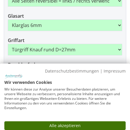
Glasart
Griffart
Beschlagfarbe
Datenschutzbestimmungen
|
Impressum
Wir verwenden Cookies
Wir können diese zur Analyse unserer Besucherdaten platzieren, um
Produkt Anzahl: Gib den gewünschten Wer
In den Warenkorb
unsere Webseite zu verbessern, personalisierte Inhalte anzuzeigen und
Ihnen ein großartiges Webseiten-Erlebnis zu bieten. Für weitere
Informationen zu den von uns verwendeten Cookies öffnen Sie die
Einstellungen.
Artikelnummer
FK1W-SL1090-1730-975-x-875-x-x-x-ALR-EK6-GR-x-
CR
Alle akzeptieren