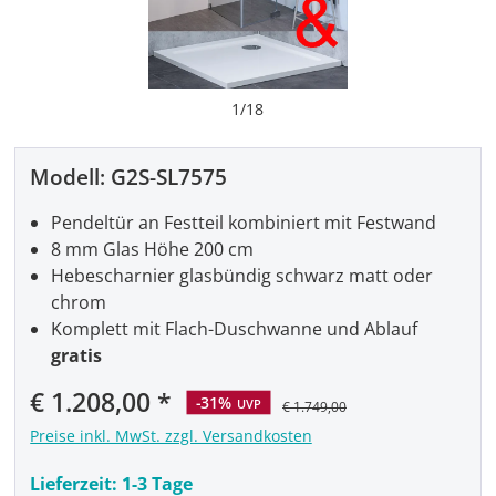
1
/
18
Modell:
G2S-SL7575
Pendeltür an Festteil kombiniert mit Festwand
8 mm Glas Höhe 200 cm
Hebescharnier glasbündig schwarz matt oder
chrom
Komplett mit Flach-Duschwanne und Ablauf
gratis
Verkaufspreis:
€ 1.208,00
-31%
UVP
€ 1.749,00
Preise inkl. MwSt. zzgl. Versandkosten
Lieferzeit:
1-3 Tage