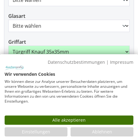
Glasart
Griffart
Datenschutzbestimmungen
|
Impressum
Beschlagfarbe
Wir verwenden Cookies
Wir können diese zur Analyse unserer Besucherdaten platzieren, um
unsere Webseite zu verbessern, personalisierte Inhalte anzuzeigen und
Ihnen ein großartiges Webseiten-Erlebnis zu bieten. Für weitere
Produkt Anzahl: Gib den gewünschten Wer
Informationen zu den von uns verwendeten Cookies öffnen Sie die
In den Warenkorb
Einstellungen.
Alle akzeptieren
Infos
Einstellungen
Ablehnen
Fragen zum Artikel