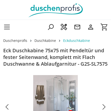
Zum Hauptinhalt springen
Wa
Duschenprofis
Duschkabine
Eckduschkabine
Eck Duschkabine 75x75 mit Pendeltür und
fester Seitenwand, komplett mit Flach
Duschwanne & Ablaufgarnitur - G2S-SL7575
Bildergalerie überspringen