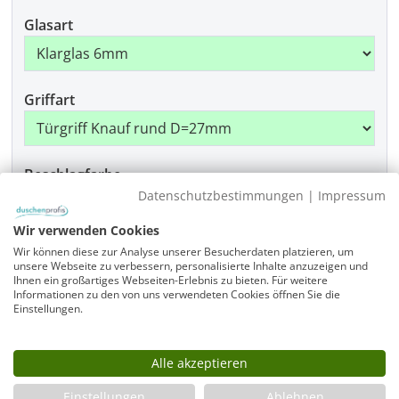
Glasart
Griffart
Beschlagfarbe
Datenschutzbestimmungen
|
Impressum
Wir verwenden Cookies
Wir können diese zur Analyse unserer Besucherdaten platzieren, um
Produkt Anzahl: Gib den gewünschten Wer
In den Warenkorb
unsere Webseite zu verbessern, personalisierte Inhalte anzuzeigen und
Ihnen ein großartiges Webseiten-Erlebnis zu bieten. Für weitere
Informationen zu den von uns verwendeten Cookies öffnen Sie die
Einstellungen.
Artikelnummer
F1W-SL9090-1950-875-x-875-x-x-x-ALR-EK6-GR-x-CR
Alle akzeptieren
Einstellungen
Ablehnen