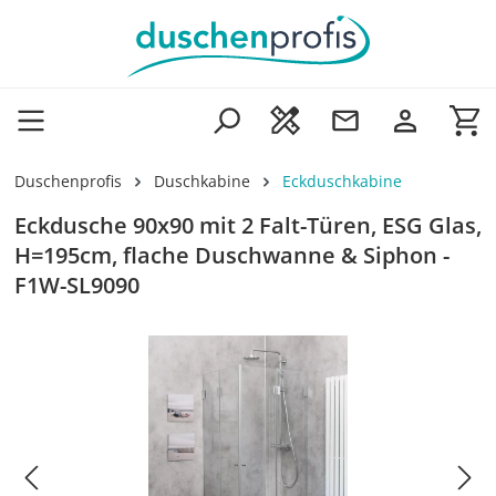
Zum Hauptinhalt springen
Wa
Duschenprofis
Duschkabine
Eckduschkabine
Eckdusche 90x90 mit 2 Falt-Türen, ESG Glas,
H=195cm, flache Duschwanne & Siphon -
F1W-SL9090
Bildergalerie überspringen