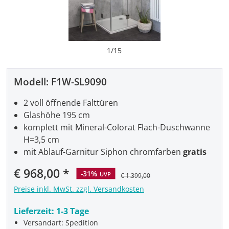
1
/
15
Modell:
F1W-SL9090
2 voll öffnende Falttüren
Glashöhe 195 cm
komplett mit Mineral-Colorat Flach-Duschwanne
H=3,5 cm
mit Ablauf-Garnitur Siphon chromfarben
gratis
€ 968,00
-31%
UVP
€ 1.399,00
Preise inkl. MwSt. zzgl. Versandkosten
Lieferzeit:
1-3 Tage
Versandart: Spedition