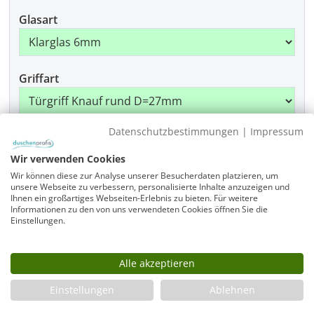
Glasart
Griffart
Datenschutzbestimmungen
|
Impressum
Beschlagfarbe
Wir verwenden Cookies
Wir können diese zur Analyse unserer Besucherdaten platzieren, um
unsere Webseite zu verbessern, personalisierte Inhalte anzuzeigen und
Ihnen ein großartiges Webseiten-Erlebnis zu bieten. Für weitere
Produkt Anzahl: Gib den gewünschten Wer
In den Warenkorb
Informationen zu den von uns verwendeten Cookies öffnen Sie die
Einstellungen.
Alle akzeptieren
Infos
Einstellungen
Ablehnen
Fragen zum Artikel
Planungshilfe