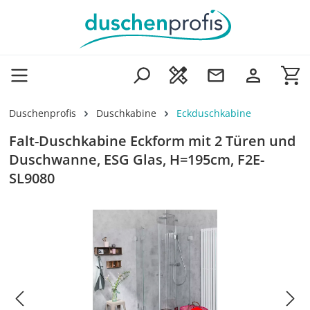
Zum Hauptinhalt springen
Wa
Duschenprofis
Duschkabine
Eckduschkabine
Falt-Duschkabine Eckform mit 2 Türen und
Duschwanne, ESG Glas, H=195cm, F2E-
SL9080
Bildergalerie überspringen