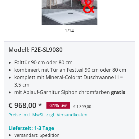
1
/
14
Modell:
F2E-SL9080
Falttür 90 cm oder 80 cm
kombiniert mit Tür an Festteil 90 cm oder 80 cm
komplett mit Mineral-Colorat Duschwanne H =
3,5 cm
mit Ablauf-Garnitur Siphon chromfarben
gratis
Verkaufspreis:
€ 968,00
-31%
UVP
€ 1.399,00
Preise inkl. MwSt. zzgl. Versandkosten
Lieferzeit:
1-3 Tage
Versandart: Spedition