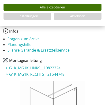
Produkt Anzahl: Gib den gewünschten Wer
Alle akzeptieren
In den Warenkorb
Einstellungen
Ablehnen
Infos
Fragen zum Artikel
Planungshilfe
3 Jahre Garantie & Ersatzteilservice
Montageanleitung
G1K_MG1K_LINKS__1982232e
G1K_MG1K_RECHTS__21b44748