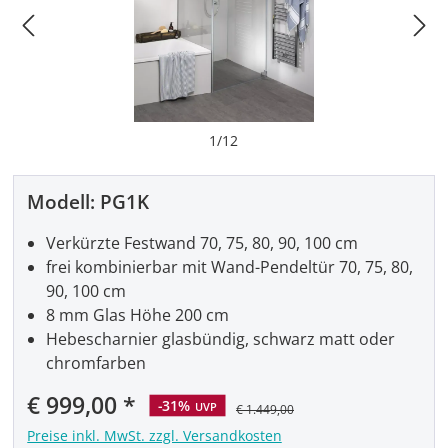
1
/
12
Modell:
PG1K
Verkürzte Festwand 70, 75, 80, 90, 100 cm
frei kombinierbar mit Wand-Pendeltür 70, 75, 80,
90, 100 cm
8 mm Glas Höhe 200 cm
Hebescharnier glasbündig, schwarz matt oder
chromfarben
Verkaufspreis:
€ 999,00
-31%
UVP
€ 1.449,00
Preise inkl. MwSt. zzgl. Versandkosten