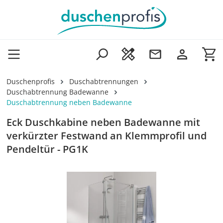
Zum Hauptinhalt springen
Wa
Duschenprofis
Duschabtrennungen
Duschabtrennung Badewanne
Duschabtrennung neben Badewanne
Eck Duschkabine neben Badewanne mit
verkürzter Festwand an Klemmprofil und
Pendeltür - PG1K
Bildergalerie überspringen