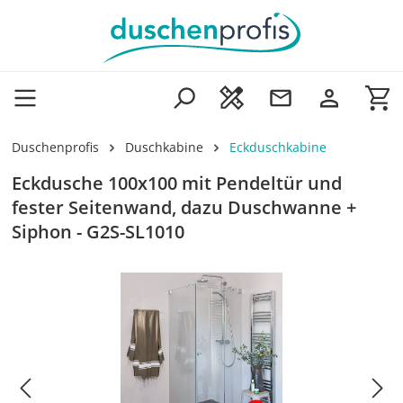
Zum Hauptinhalt springen
Wa
Duschenprofis
Duschkabine
Eckduschkabine
Eckdusche 100x100 mit Pendeltür und
fester Seitenwand, dazu Duschwanne +
Siphon - G2S-SL1010
Bildergalerie überspringen