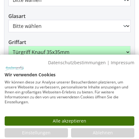
Glasart
Griffart
Datenschutzbestimmungen
|
Impressum
Beschlagfarbe
Wir verwenden Cookies
Wir können diese zur Analyse unserer Besucherdaten platzieren, um
unsere Webseite zu verbessern, personalisierte Inhalte anzuzeigen und
Ihnen ein großartiges Webseiten-Erlebnis zu bieten. Für weitere
Produkt Anzahl: Gib den gewünschten Wer
Informationen zu den von uns verwendeten Cookies öffnen Sie die
In den Warenkorb
Einstellungen.
Alle akzeptieren
Infos
Einstellungen
Ablehnen
Fragen zum Artikel