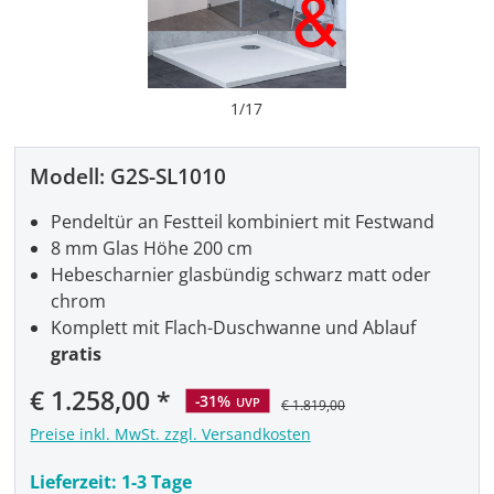
1
/
17
Modell:
G2S-SL1010
Pendeltür an Festteil kombiniert mit Festwand
8 mm Glas Höhe 200 cm
Hebescharnier glasbündig schwarz matt oder
chrom
Komplett mit Flach-Duschwanne und Ablauf
gratis
Verkaufspreis:
€ 1.258,00
-31%
UVP
€ 1.819,00
Preise inkl. MwSt. zzgl. Versandkosten
Lieferzeit:
1-3 Tage