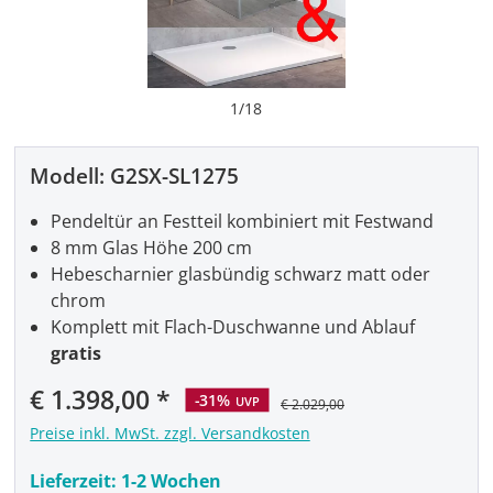
1
/
18
Modell:
G2SX-SL1275
Pendeltür an Festteil kombiniert mit Festwand
8 mm Glas Höhe 200 cm
Hebescharnier glasbündig schwarz matt oder
chrom
Komplett mit Flach-Duschwanne und Ablauf
gratis
Verkaufspreis:
€ 1.398,00
-31%
UVP
€ 2.029,00
Preise inkl. MwSt. zzgl. Versandkosten
Lieferzeit:
1-2 Wochen