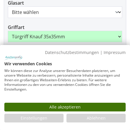
Glasart
Griffart
Beschlagfarbe
Datenschutzbestimmungen
|
Impressum
Wir verwenden Cookies
Wir können diese zur Analyse unserer Besucherdaten platzieren, um
unsere Webseite zu verbessern, personalisierte Inhalte anzuzeigen und
Produkt Anzahl: Gib den gewünschten Wer
In den Warenkorb
Ihnen ein großartiges Webseiten-Erlebnis zu bieten. Für weitere
Informationen zu den von uns verwendeten Cookies öffnen Sie die
Einstellungen.
Alle akzeptieren
Infos
Fragen zum Artikel
Einstellungen
Ablehnen
Planungshilfe