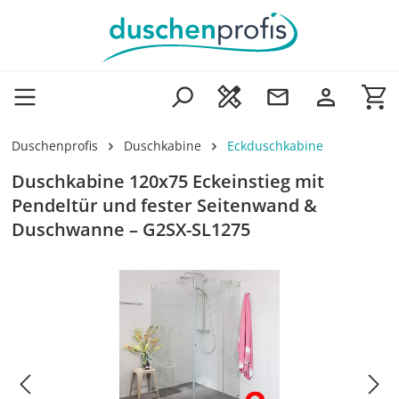
Zum Hauptinhalt springen
Wa
Duschenprofis
Duschkabine
Eckduschkabine
Duschkabine 120x75 Eckeinstieg mit
Pendeltür und fester Seitenwand &
Duschwanne – G2SX-SL1275
Bildergalerie überspringen