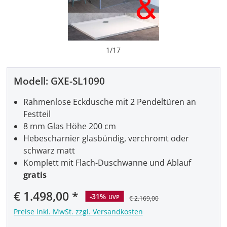
1
/
17
Modell:
GXE-SL1090
Rahmenlose Eckdusche mit 2 Pendeltüren an
Festteil
8 mm Glas Höhe 200 cm
Hebescharnier glasbündig, verchromt oder
schwarz matt
Komplett mit Flach-Duschwanne und Ablauf
gratis
Verkaufspreis:
€ 1.498,00
-31%
UVP
€ 2.169,00
Preise inkl. MwSt. zzgl. Versandkosten