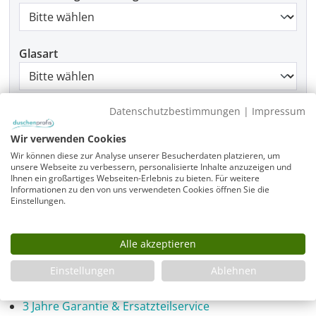
Glasart
Datenschutzbestimmungen
|
Impressum
Beschlagfarbe
Wir verwenden Cookies
Wir können diese zur Analyse unserer Besucherdaten platzieren, um
unsere Webseite zu verbessern, personalisierte Inhalte anzuzeigen und
Produkt Anzahl: Gib den gewünschten Wer
Ihnen ein großartiges Webseiten-Erlebnis zu bieten. Für weitere
In den Warenkorb
Informationen zu den von uns verwendeten Cookies öffnen Sie die
Einstellungen.
Alle akzeptieren
Infos
Einstellungen
Ablehnen
Fragen zum Artikel
Planungshilfe
3 Jahre Garantie & Ersatzteilservice