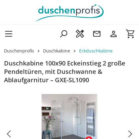
Zum Hauptinhalt springen
Wa
Duschenprofis
Duschkabine
Eckduschkabine
Duschkabine 100x90 Eckeinstieg 2 große
Pendeltüren, mit Duschwanne &
Ablaufgarnitur – GXE-SL1090
Bildergalerie überspringen