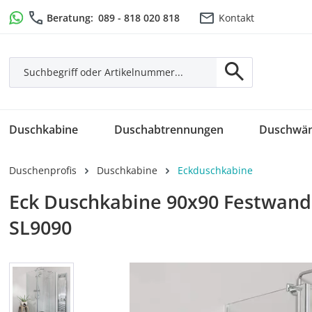
m Hauptinhalt springen
Zur Suche springen
Zur Hauptnavigation springen
Beratung:
089 - 818 020 818
Kontakt
Duschkabine
Duschabtrennungen
Duschwä
Duschenprofis
Duschkabine
Eckduschkabine
Eck Duschkabine 90x90 Festwand
SL9090
Bildergalerie überspringen