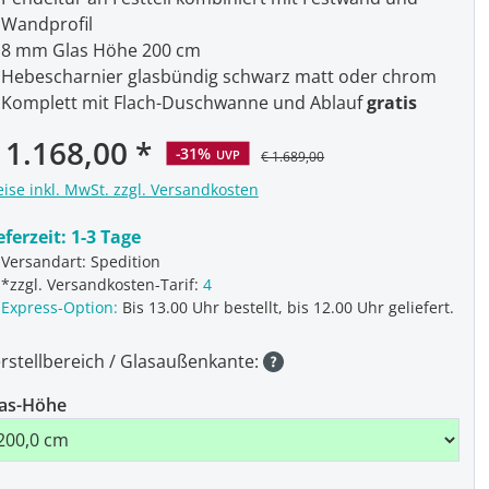
Wandprofil
8 mm Glas Höhe 200 cm
Hebescharnier glasbündig schwarz matt oder chrom
Komplett mit Flach-Duschwanne und Ablauf
gratis
rkaufspreis:
 1.168,00
-31%
UVP
€ 1.689,00
eise inkl. MwSt. zzgl. Versandkosten
eferzeit:
1-3 Tage
Versandart: Spedition
*zzgl. Versandkosten-Tarif:
4
Express-Option:
Bis 13.00 Uhr bestellt, bis 12.00 Uhr geliefert.
rstellbereich / Glasaußenkante:
as-Höhe