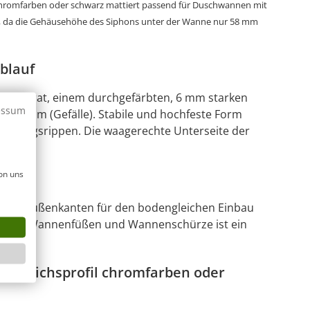
chromfarben oder schwarz mattiert passend für Duschwannen mit
 da die Gehäusehöhe des Siphons unter der Wanne nur 58 mm
blauf
-Colorat, einem durchgefärbten, 6 mm starken
essum
 - 20 mm (Gefälle). Stabile und hochfeste Form
tärkungsrippen. Die waagerechte Unterseite der
on uns
ndeten Außenkanten für den bodengleichen Einbau
der mit Wannenfüßen und Wannenschürze ist ein
sgleichsprofil chromfarben oder