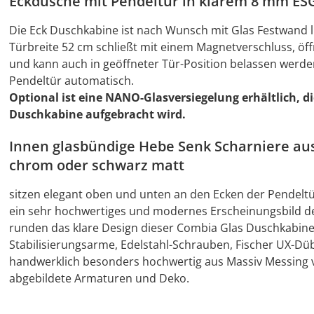
Eckdusche mit Pendeltür in klarem 8 mm ESG
Die Eck Duschkabine ist nach Wunsch mit Glas Festwand li
Türbreite 52 cm schließt mit einem Magnetverschluss, ö
und kann auch in geöffneter Tür-Position belassen werden
Pendeltür automatisch.
Optional ist eine NANO-Glasversiegelung erhältlich, di
Duschkabine aufgebracht wird.
Innen glasbündige Hebe Senk Scharniere au
chrom oder schwarz matt
sitzen elegant oben und unten an den Ecken der Pendelt
ein sehr hochwertiges und modernes Erscheinungsbild de
runden das klare Design dieser Combia Glas Duschkabine 
Stabilisierungsarme, Edelstahl-Schrauben, Fischer UX-Dübe
handwerklich besonders hochwertig aus Massiv Messing 
abgebildete Armaturen und Deko.