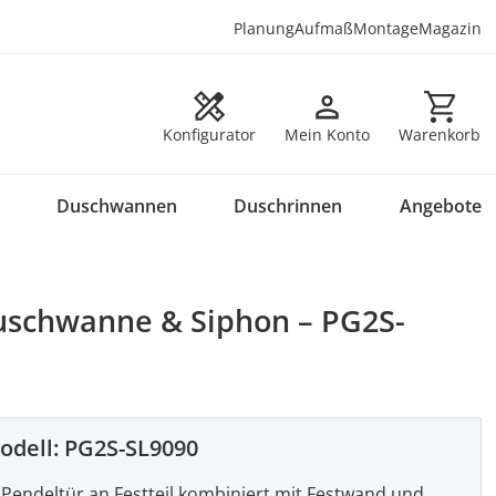
Planung
Aufmaß
Montage
Magazin
Warenkorb en
Konfigurator
Mein Konto
Warenkorb
Duschwannen
Duschrinnen
Angebote
Duschwanne & Siphon – PG2S-
odell:
PG2S-SL9090
Pendeltür an Festteil kombiniert mit Festwand und