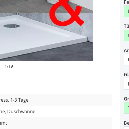
F
Tü
An
1
/
19
Gl
Gr
ess, 1-3 Tage
he, Duschwanne
ahmt
Be