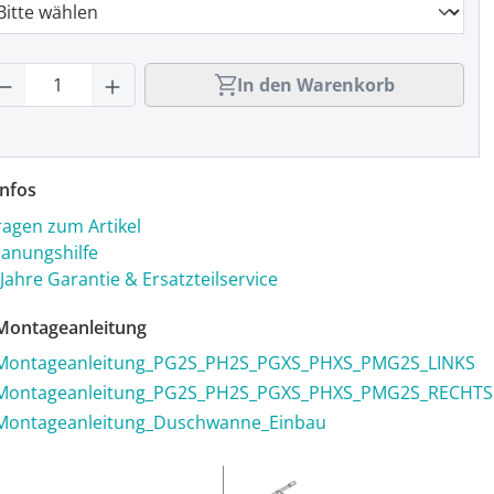
rodukt Anzahl: Gib den gewünschten Wert
In den Warenkorb
nfos
ragen zum Artikel
lanungshilfe
 Jahre Garantie & Ersatzteilservice
ontageanleitung
Montageanleitung_PG2S_PH2S_PGXS_PHXS_PMG2S_LINKS
Montageanleitung_PG2S_PH2S_PGXS_PHXS_PMG2S_RECHTS
Montageanleitung_Duschwanne_Einbau