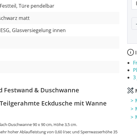
Festteil, Türe pendelbar
schwarz matt
P
 ESG, Glasversiegelung innen
I
F
P
3
nd Festwand & Duschwanne
M
: Teilgerahmte Eckdusche mit Wanne
lach-Duschwanne 90 x 90 cm, Höhe 3,5 cm.
ehr hoher Ablaufleistung von 0,60 l/sec und Sperrwasserhöhe 35