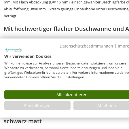
mm. Mit Flach Abdeckung (D=115 mm) je nach gewählter Beschlagfarbe 
Ablauföffnung D=90 mm. Extrem geringe Einbauhöhe unter Duschwanne,
beträgt.
Mit hochwertiger flacher Duschwanne und A
Superflache Duschwanne weiß in Höhe 35 mm aus Mineral
Datenschutzbestimmungen
|
Impr
Sanitär-Mineralfaser-Verbundwerkstoff. Wannentiefe ca. 5
aufgrund der direkt auf der Unterseite angeformten Vers
Wir verwenden Cookies
Duschtasse ist ein wesentlicher Montage-Vorteil.
Wir können diese zur Analyse unserer Besucherdaten platzieren, um unsere
Webseite zu verbessern, personalisierte Inhalte anzuzeigen und Ihnen ein
großartiges Webseiten-Erlebnis zu bieten. Für weitere Informationen zu den v
Montagemöglichkeiten der Duschwanne
verwendeten Cookies öffnen Sie die Einstellungen.
Die Duschwanne ist mit ihren exakten, nicht stark geru
geeignet. Auch teilversenkt im Boden, auf dem Boden o
Alle akzeptieren
Einbau möglich (siehe Zubehör).
Einstellungen
Ablehnen
Teilgerahmte Combia Eckdusche mit Wand Au
schwarz matt