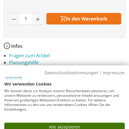
Produkt Anzahl: Gib den gewünschten Wer
In den Warenkorb
Infos
Fragen zum Artikel
Planungshilfe
3 Jahre Garantie & Ersatzteilservice
Datenschutzbestimmungen
|
Impressum
Montageanleitung
Wir verwenden Cookies
A_SUL_SUV__7be2e050
Wir können diese zur Analyse unserer Besucherdaten platzieren, um
unsere Webseite zu verbessern, personalisierte Inhalte anzuzeigen und
Ihnen ein großartiges Webseiten-Erlebnis zu bieten. Für weitere
Informationen zu den von uns verwendeten Cookies öffnen Sie die
Einstellungen.
Alle akzeptieren