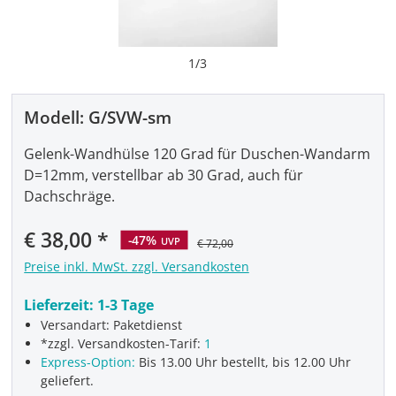
1
/
3
Modell:
G/SVW-sm
Gelenk-Wandhülse 120 Grad für Duschen-Wandarm
D=12mm, verstellbar ab 30 Grad, auch für
Dachschräge.
Verkaufspreis:
€ 38,00
-47%
UVP
€ 72,00
Preise inkl. MwSt. zzgl. Versandkosten
Lieferzeit:
1-3 Tage
Versandart: Paketdienst
*zzgl. Versandkosten-Tarif:
1
Express-Option:
Bis 13.00 Uhr bestellt, bis 12.00 Uhr
geliefert.