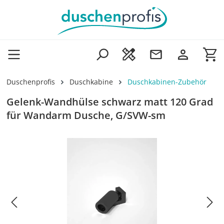
Zum Hauptinhalt springen
Wa
Duschenprofis
Duschkabine
Duschkabinen-Zubehör
Gelenk-Wandhülse schwarz matt 120 Grad
für Wandarm Dusche, G/SVW-sm
Bildergalerie überspringen